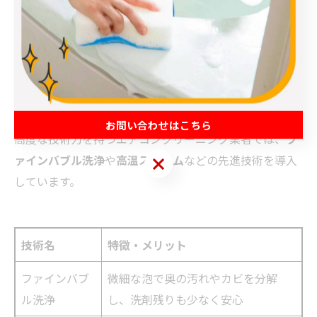
かかる場合もあります。家庭用・業務用問わず、高い分
解・洗浄技術でカビや頑固な汚れを徹底除去できます。
ファインバブル・スチームなど最新技術の解説
お問い合わせはこちら
高度な技術力を持つエアコンクリーニング業者では、
フ
ァインバブル洗浄
や
高温スチーム
などの先進技術を導入
お問い合わせはこちら
しています。
技術名
特徴・メリット
ファインバブ
微細な泡で奥の汚れやカビを分解
ル洗浄
し、洗剤残りも少なく安心