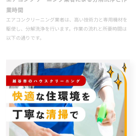
業時間
エアコンクリーニング業者は、高い技術力と専用機材を
駆使し、分解洗浄を行います。作業の流れと所要時間は
以下の通りです。
動作確認および周辺の養生
本体カバー・フィルターの分解
高圧洗浄機を用いた内部洗浄
パーツの乾燥および組み立て
試運転と最終チェック
作業時間は1台あたり約90分程度
が目安です。お掃除機
能付きエアコンの場合は構造が複雑なため、約2〜3時間