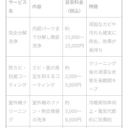
サービス
目安料金
内容
特徴
名
（税込）
頑固なカビや
内部パーツま
約
完全分解
汚れも確実に
で分解し徹底
15,000〜
洗浄
除去、効果が
洗浄
25,000円
長持ち
クリーニング
防カビ・
カビ・菌の発
約
後の清潔な状
抗菌コー
生を抑えるコ
2,000〜
態を長期間キ
ティング
ーティング
5,000円
ープ
室外機ク
室外機のファ
約
冷暖房効率向
リーニン
ン・熱交換器
5,000〜
上・電気代節
グ
の洗浄
8,000円
約に効果的