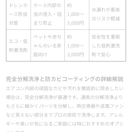
ドレンホ
ホース内部の
約
水漏れや悪臭
ース防虫
虫の侵入・詰
1,000〜
のリスク軽減
対策
まり防止
3,000円
ペットや赤ち
約
安全性を重視
エコ・低
ゃんのいる家
1,000〜
した低刺激洗
刺激洗剤
庭向け
2,000円
剤で安心
完全分解洗浄と防カビコーティングの詳細解説
エアコン内部の頑固なカビや汚れを徹底的に除去したい
場合は、完全分解洗浄が最適です。通常の分解洗浄より
もさらに細かくパーツを分解し、熱交換器や送風ファン
など見えない部分までプロの技術で洗浄します。アレル
ギーや臭いが気になるご家庭には特におすすめのオプシ