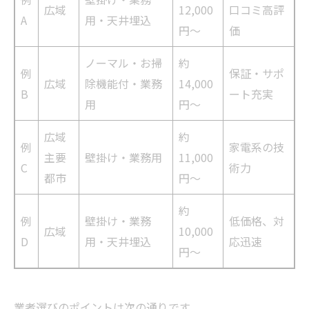
広域
12,000
口コミ高評
A
用・天井埋込
円〜
価
ノーマル・お掃
約
例
保証・サポ
広域
除機能付・業務
14,000
B
ート充実
用
円〜
広域
約
例
家電系の技
主要
壁掛け・業務用
11,000
C
術力
都市
円〜
約
例
壁掛け・業務
低価格、対
広域
10,000
D
用・天井埋込
応迅速
円〜
業者選びのポイントは次の通りです。