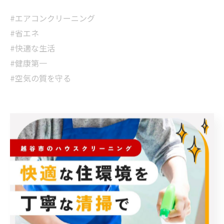
#エアコンクリーニング
#省エネ
#快適な生活
#健康第一
#空気の質を守る
< 前のページ
一覧に戻る
次のページ >
カテゴリー
Categories