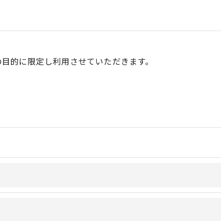
の目的に限定し利用させていただきます。
令に定められた場合を除き、
はいたしません。
おいて、個人情報を外部に委託する場合があります。
約等の措置をとり、適切な監督を行います。