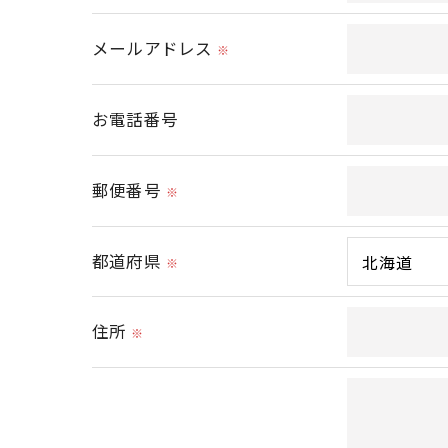
メールアドレス
＜個人情報の安全管理＞
※
当社では、個人情報の漏洩等がなされない
お電話番号
＜個人情報を与えなかった場合に生じる結
必要な情報を頂けない場合は、それに対応
郵便番号
※
＜個人情報の開示･訂正・削除･利用停止の
都道府県
当社では、お客様の個人情報の開示･訂正･
※
ご本人である事を確認のうえ、対応させて
個人情報の開示･訂正･削除・利用停止の具
住所
※