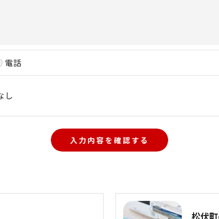
電話
なし
松伏町