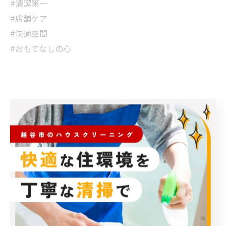
#清潔第一
#店舗ケア
#快適空間
#おもてなしの心
< 前のページ
一覧に戻る
次のページ >
カテゴリー
Categories
全てのカテゴリー
エアコン