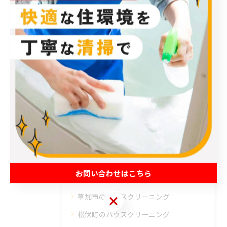
< 前のページ
一覧に戻る
次のページ >
カテゴリー
Categories
全てのカテゴリー
エアコン
お問い合わせはこちら
春日部市のハウスクリーニング
草加市のハウスクリーニング
お問い合わせはこちら
松伏町のハウスクリーニング