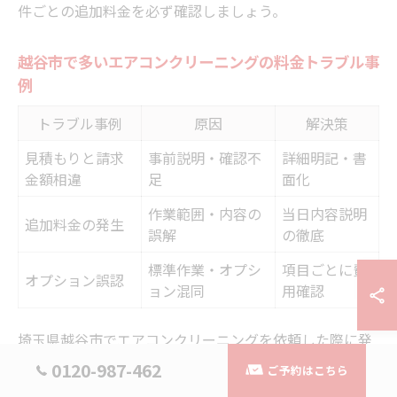
件ごとの追加料金を必ず確認しましょう。
越谷市で多いエアコンクリーニングの料金トラブル事
例
トラブル事例
原因
解決策
見積もりと請求
事前説明・確認不
詳細明記・書
金額相違
足
面化
作業範囲・内容の
当日内容説明
追加料金の発生
誤解
の徹底
標準作業・オプシ
項目ごとに費
オプション誤認
ョン混同
用確認
埼玉県越谷市でエアコンクリーニングを依頼した際に発
生しやすい料金トラブルにはいくつかの傾向がありま
0120-987-462
ご予約はこちら
す。代表的なのは、見積もりと実際の請求金額が異なる