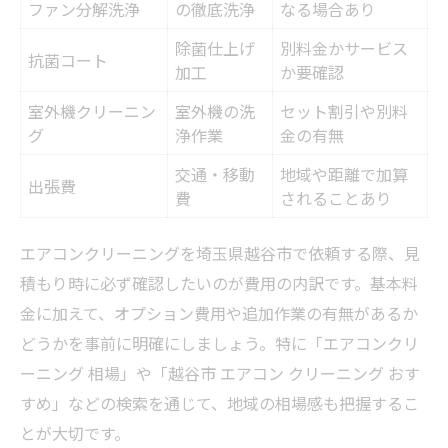
ファン分解洗浄
の徹底洗浄
なる場合あり
除菌仕上げ
別料金かサービス
抗菌コート
加工
か要確認
室外機クリーニン
室外機の洗
セット割引や別料
グ
浄作業
金の有無
交通・移動
地域や距離で加算
出張費
費
されることあり
エアコンクリーニングを埼玉県越谷市で依頼する際、見
積もり時に必ず確認したいのが費用の内訳です。基本料
金に加えて、オプション費用や追加作業の有無があるか
どうかを事前に明確にしましょう。特に「エアコンクリ
ーニング 相場」や「越谷市 エアコン クリーニング おす
すめ」などの検索を通じて、地域の相場感も把握するこ
とが大切です。