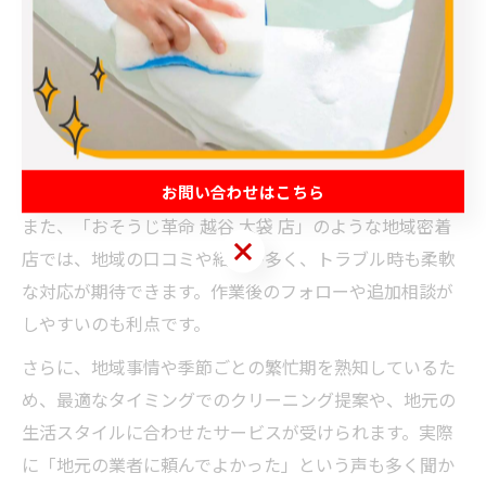
地域密着型エアコンクリーニングの利点を解説
越谷市でエアコンクリーニングを依頼する際、地域密着
型業者を選ぶメリットは多岐にわたります。まず、地元
ならではの迅速な対応や、リピーター向けのアフターサ
ービスが充実している点が挙げられます。
お問い合わせはこちら
また、「おそうじ革命 越谷 大袋 店」のような地域密着
お問い合わせはこちら
店では、地域の口コミや紹介が多く、トラブル時も柔軟
な対応が期待できます。作業後のフォローや追加相談が
しやすいのも利点です。
さらに、地域事情や季節ごとの繁忙期を熟知しているた
め、最適なタイミングでのクリーニング提案や、地元の
生活スタイルに合わせたサービスが受けられます。実際
に「地元の業者に頼んでよかった」という声も多く聞か