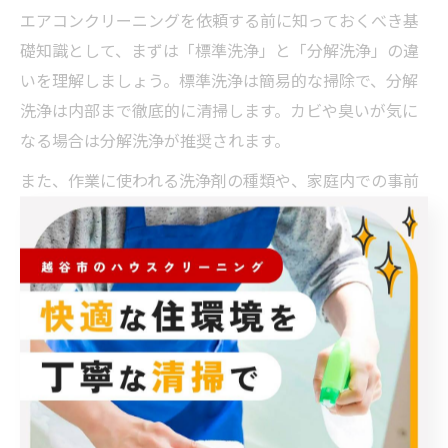
エアコンクリーニングを依頼する前に知っておくべき基
礎知識として、まずは「標準洗浄」と「分解洗浄」の違
いを理解しましょう。標準洗浄は簡易的な掃除で、分解
洗浄は内部まで徹底的に清掃します。カビや臭いが気に
なる場合は分解洗浄が推奨されます。
また、作業に使われる洗浄剤の種類や、家庭内での事前
準備（家具の移動やエアコン周囲のスペース確保）も重
要です。業者によっては事前に家具移動を依頼できる場
合もあるため、見積もり時に相談しましょう。
注意点として、古いエアコンや特殊機種は作業不可の場
合があるため、型番や設置状況を事前に伝えることがト
ラブル防止につながります。初めて依頼する方は、事前
説明や作業内容の明示がしっかりしている業者を選ぶと
安心です。