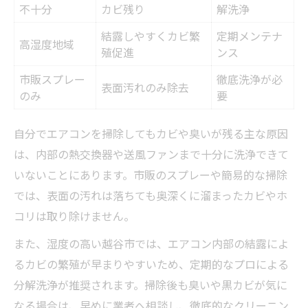
不十分
カビ残り
解洗浄
結露しやすくカビ繁
定期メンテナ
高湿度地域
殖促進
ンス
市販スプレー
徹底洗浄が必
表面汚れのみ除去
のみ
要
自分でエアコンを掃除してもカビや臭いが残る主な原因
は、内部の熱交換器や送風ファンまで十分に洗浄できて
いないことにあります。市販のスプレーや簡易的な掃除
では、表面の汚れは落ちても奥深くに溜まったカビやホ
コリは取り除けません。
また、湿度の高い越谷市では、エアコン内部の結露によ
るカビの繁殖が早まりやすいため、定期的なプロによる
分解洗浄が推奨されます。掃除後も臭いや黒カビが気に
なる場合は、早めに業者へ相談し、徹底的なクリーニン