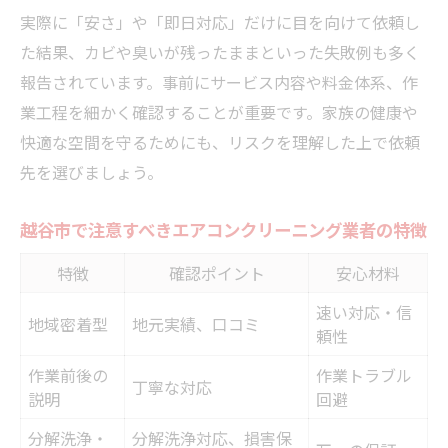
実際に「安さ」や「即日対応」だけに目を向けて依頼し
自己流エアコンクリーニングが故障を招く
た結果、カビや臭いが残ったままといった失敗例も多く
理由
報告されています。事前にサービス内容や料金体系、作
分解洗浄を自分でやる際の注意点とは
業工程を細かく確認することが重要です。家族の健康や
自分で掃除してもカビや臭いが残る原因
快適な空間を守るためにも、リスクを理解した上で依頼
失敗回避へ見積内容と追加料金を見極める
先を選びましょう。
見積もりで確認すべきエアコンクリーニン
グ費用内訳表
越谷市で注意すべきエアコンクリーニング業者の特徴
追加料金が発生しやすいエアコンクリーニ
特徴
確認ポイント
安心材料
ング条件とは
速い対応・信
越谷市で多いエアコンクリーニングの料金
地域密着型
地元実績、口コミ
頼性
トラブル事例
作業前後の
作業トラブル
作業範囲を明確にするための見積もりチェ
丁寧な対応
説明
回避
ック法
分解洗浄・
分解洗浄対応、損害保
納得できるエアコンクリーニング費用の選