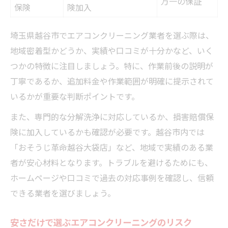
万一の保証
保険
険加入
び方
安全な作業範囲選びが快適空間につながる理由
埼玉県越谷市でエアコンクリーニング業者を選ぶ際は、
快適空間を守るエアコンクリーニング作業
地域密着型かどうか、実績や口コミが十分かなど、いく
範囲比較表
つかの特徴に注目しましょう。特に、作業前後の説明が
丁寧であるか、追加料金や作業範囲が明確に提示されて
作業範囲が広いほど安心できる理由を解説
いるかが重要な判断ポイントです。
お掃除機能付きエアコンの作業範囲注意点
作業後の不具合を防ぐエアコンクリーニン
また、専門的な分解洗浄に対応しているか、損害賠償保
グのコツ
険に加入しているかも確認が必要です。越谷市内では
「おそうじ革命越谷大袋店」など、地域で実績のある業
家族の健康を考えた作業範囲選びのポイン
者が安心材料となります。トラブルを避けるためにも、
ト
ホームページや口コミで過去の対応事例を確認し、信頼
家族の健康守るクリーニング業者の選び方ガイ
できる業者を選びましょう。
ド
家族の健康を守るエアコンクリーニング業
安さだけで選ぶエアコンクリーニングのリスク