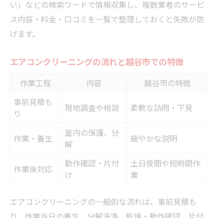
い」などの検索ワードで情報収集し、複数業者のサービ
ス内容・料金・口コミを一覧で整理しておくと失敗が防
げます。
エアコンクリーニングの流れと越谷市での特徴
作業工程
内容
越谷市の特徴
事前見積も
現地調査や相談
柔軟な訪問・下見
り
室内の保護、分
作業・養生
細やかな説明
解
動作確認・片付
土日夜間や短時間作
作業後対応
け
業
エアコンクリーニングの一般的な流れは、事前見積も
り、作業当日の養生、分解洗浄、乾燥・動作確認、片付