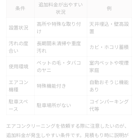
追加料金が出やすい
条件
例
状況
高所や特殊な取り付
天井埋込・壁高設
設置状況
け
置
汚れの度
長期間未清掃や重度
カビ・ホコリ蓄積
合い
汚れ
ペットの毛・タバコ
室内ペットや喫煙
使用環境
のヤニ
家庭
エアコン
自動おそうじ機能
特殊機能付き
機種
あり
駐車スペ
コインパーキング
駐車場所がない
ース
代等
エアコンクリーニングを依頼する際に注意したいのが、
追加料金が発生しやすい条件です。見積もり時に説明が