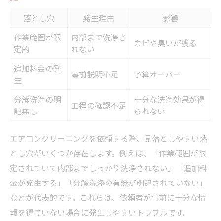
ス比較表
落とし穴
発生理由
影響
エアコンクリーニングの流れと越谷市での
作業範囲が限
内部まで洗浄さ
特徴
カビや臭いが残る
定的
れない
作業前に押さえるべきエアコンクリーニン
追加料金の発
グの基礎知識
事前説明不足
予算オーバー
生
地域密着型エアコンクリーニングの利点を
分解洗浄の明
十分な洗浄効果が得
解説
工程の確認不足
記無し
られない
依頼時に役立つエアコンクリーニング用語
まとめ
エアコンクリーニングを依頼する際、見落としやすい落
とし穴がいくつか存在します。例えば、「作業範囲が限
自分で行うエアコンクリーニングのリスクとは
定されていて内部までしっかり洗浄されない」「追加料
自分で行うエアコンクリーニングと業者依
金が発生する」「分解洗浄の有無が明記されていない」
頼の比較表
などが代表的です。これらは、依頼者が事前に十分な情
素人作業で起こりやすいエアコンクリーニ
報を得ていない場合に発生しやすいトラブルです。
ングの失敗例