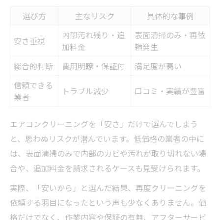
者比較表
選び方
主なリスク
具体的な事例
安全な洗剤や対応で選ぶエアコンクリーニ
ング
内部汚れ残り・追
表面清掃のみ・再依
安さ重視
加料金
頼発生
口コミでわかる信頼できるクリーニング業
者の条件
総合的判断
費用明瞭・保証付
満足度が高い
女性スタッフ同行やエコ対応の有無を確認
信頼できる
トラブル減少
口コミ・実績が豊富
業者
アフターケアが充実したエアコンクリーニ
ングの魅力
エアコンクリーニングを「安さ」だけで選んでしまう
と、思わぬリスクが潜んでいます。低価格の業者の中に
は、表面清掃のみで内部のカビや汚れが取り切れない場
合や、追加料金を請求されるケースも見受けられます。
実際、「安いから」と選んだ結果、再度クリーニングを
依頼する羽目になったという声も少なくありません。価
格だけでなく、作業内容や保証の有無、アフターサービ