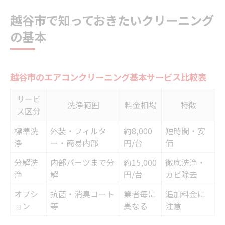
越谷市で知っておきたいクリーニング
の基本
越谷市のエアコンクリーニング基本サービス比較表
サービ
洗浄範囲
料金相場
特徴
ス区分
標準洗
外装・フィルタ
約8,000
短時間・安
浄
ー・簡易内部
円/台
価
分解洗
内部パーツまで分
約15,000
徹底洗浄・
浄
解
円/台
カビ除去
オプシ
抗菌・消臭コート
業者毎に
追加料金に
ョン
等
異なる
注意