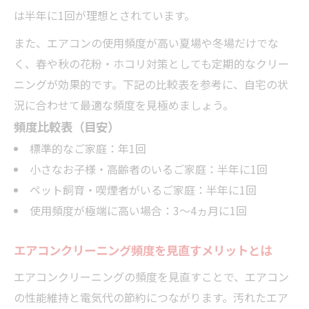
イント
は半年に1回が理想とされています。
業者依頼のメリットとデメリット
また、エアコンの使用頻度が高い夏場や冬場だけでな
自分で掃除する場合の注意点
く、春や秋の花粉・ホコリ対策としても定期的なクリー
依頼先選びの判断基準と頻度の関係
ニングが効果的です。下記の比較表を参考に、自宅の状
越谷で無駄なく賢く行うエアコンクリーニング
況に合わせて最適な頻度を見極めましょう。
頻度比較表（目安）
越谷市で賢く選ぶエアコンクリーニング相
場表
標準的なご家庭：年1回
小さなお子様・高齢者のいるご家庭：半年に1回
依頼時にお得になるタイミングとは
ペット飼育・喫煙者がいるご家庭：半年に1回
無駄のない頻度設定でコスト削減
使用頻度が極端に高い場合：3～4ヵ月に1回
エアコンクリーニングを安く依頼するコツ
業者ごとのサービス内容をチェックしよう
エアコンクリーニング頻度を見直すメリットとは
家の環境別に選ぶクリーニング頻度のコツ
エアコンクリーニングの頻度を見直すことで、エアコン
家の環境ごとの最適頻度早見表
の性能維持と電気代の節約につながります。汚れたエア