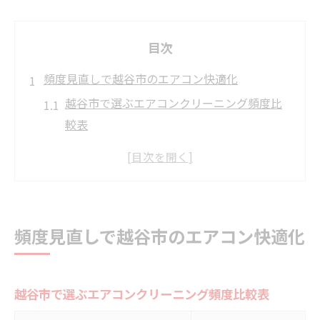
目次
頻度見直しで越谷市のエアコン快適化
越谷市で選ぶエアコンクリーニング頻度比
較表
エアコンクリーニング頻度を見直すメリッ
トとは
生活環境別に最適な頻度は変わる理由
頻度の見直しで得られる健康効果と快適さ
頻度見直しで越谷市のエアコン快適化
エアコンクリーニング相場と頻度の関係性
エアコンクリーニングを越谷市で最適な間隔と
は
越谷市で選ぶエアコンクリーニング頻度比較表
エアコンクリーニング最適間隔の目安一覧