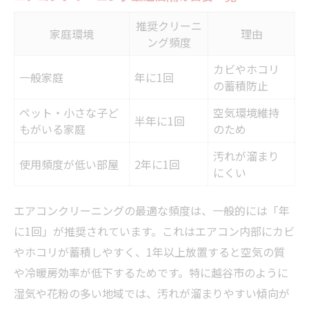
推奨クリーニ
家庭環境
理由
ング頻度
カビやホコリ
一般家庭
年に1回
の蓄積防止
ペット・小さな子ど
空気環境維持
半年に1回
もがいる家庭
のため
汚れが溜まり
使用頻度が低い部屋
2年に1回
にくい
エアコンクリーニングの最適な頻度は、一般的には「年
に1回」が推奨されています。これはエアコン内部にカビ
やホコリが蓄積しやすく、1年以上放置すると空気の質
や冷暖房効率が低下するためです。特に越谷市のように
湿気や花粉の多い地域では、汚れが溜まりやすい傾向が