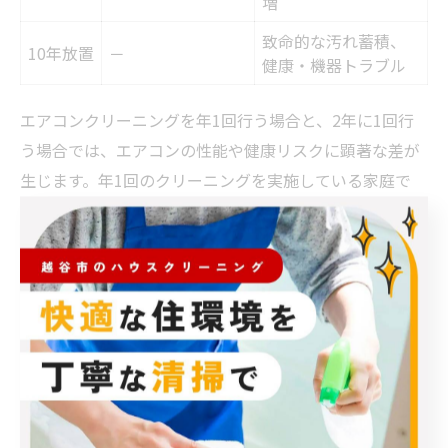
増
致命的な汚れ蓄積、
10年放置
－
健康・機器トラブル
エアコンクリーニングを年1回行う場合と、2年に1回行
う場合では、エアコンの性能や健康リスクに顕著な差が
生じます。年1回のクリーニングを実施している家庭で
は、カビやホコリの蓄積が抑えられ、空気の質が良好に
保たれやすくなります。これにより、冷暖房効率の維持
や電気代の節約にもつながります。
一方、2年に1回の頻度では、内部に汚れが蓄積しやす
く、カビ臭や効きの悪さが発生するリスクが高まりま
す。特に越谷市のような気候では、放置期間が長くなる
ほど健康被害やアレルギー症状の悪化につながる可能性
も。実際に、10年放置した場合は内部のカビやホコリが