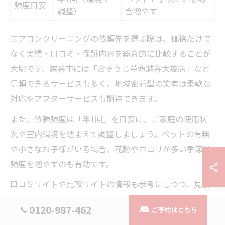
頻度目安
調整）
合増やす
エアコンクリーニングの依頼先を選ぶ際は、価格だけで
なく実績・口コミ・保証内容を総合的に比較することが
大切です。越谷市には「おそうじ革命越谷大袋店」など
信頼できるサービスも多く、地域密着型の業者は柔軟な
対応やアフターサービスも期待できます。
また、依頼頻度は「年1回」を目安に、ご家庭の使用状
況や室内環境を踏まえて調整しましょう。ペットの有無
や小さなお子様がいる場合、花粉やホコリが多い季節は
頻度を増やすのも有効です。
口コミサイトや比較サイトの情報も参考にしつつ、見積
もり時は作業範囲や追加料金の有無を必ず確認しましょ
0120-987-462
ご予約はこちら
う。頻度と依頼先選びを最適化することで、長く快適な