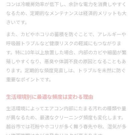
ペットや子どもがいる家庭の頻度目安
コンは冷暖房効率が低下し、余計な電力を消費しやすく
リビング・寝室で頻度はどう変わる？
なるため、定期的なメンテナンスは経済的メリットも大
自動掃除機能付きエアコンの頻度の考え方
きいです。
環境に合わせた頻度調整のコツ
また、カビやホコリの蓄積を防ぐことで、アレルギーや
呼吸器トラブルなど健康リスクの軽減にもつながりま
す。特に10年以上放置した場合、内部のカビや細菌が繁
殖しやすくなり、悪臭や体調不良の原因となることもあ
ります。定期的な頻度見直しは、トラブルを未然に防ぐ
重要なポイントです。
生活環境別に最適な頻度は変わる理由
生活環境によってエアコン内部にたまる汚れの種類や量
が異なるため、最適なクリーニング頻度も変化します。
越谷市では花粉やホコリが多く舞う春先や秋、湿気が多