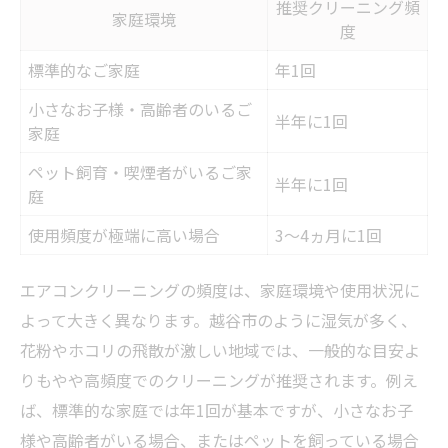
推奨クリーニング頻
家庭環境
越谷市の気候が頻度に与える影響
度
家族構成や部屋別で頻度はどう変わる？
標準的なご家庭
年1回
エアコンクリーニング年1回と2年1回の違い
小さなお子様・高齢者のいるご
半年に1回
頻度を決める前に知っておきたい注意点
家庭
10年放置が招くリスクと対策ポイント
ペット飼育・喫煙者がいるご家
半年に1回
10年放置したエアコンのリスク一覧
庭
カビやホコリが健康被害につながる仕組み
使用頻度が極端に高い場合
3～4ヵ月に1回
電気代アップや故障リスクの実態とは
エアコンクリーニングの頻度は、家庭環境や使用状況に
長期放置のエアコンクリーニング必要性
よって大きく異なります。越谷市のように湿気が多く、
10年放置後のおすすめ対策ステップ
花粉やホコリの飛散が激しい地域では、一般的な目安よ
自分で掃除と業者依頼の違いを知る
りもやや高頻度でのクリーニングが推奨されます。例え
自分で掃除と業者依頼の違いを一覧で比較
ば、標準的な家庭では年1回が基本ですが、小さなお子
エアコンクリーニングの効果を左右するポ
様や高齢者がいる場合、またはペットを飼っている場合