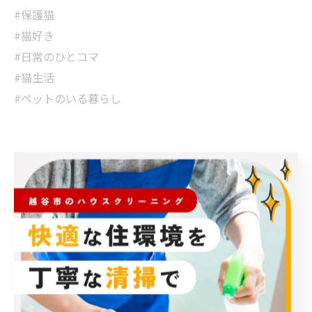
#保護猫
#猫好き
#日常のひとコマ
#猫生活
#ペットのいる暮らし
< 前のページ
一覧に戻る
次のページ >
カテゴリー
Categories
全てのカテゴリー