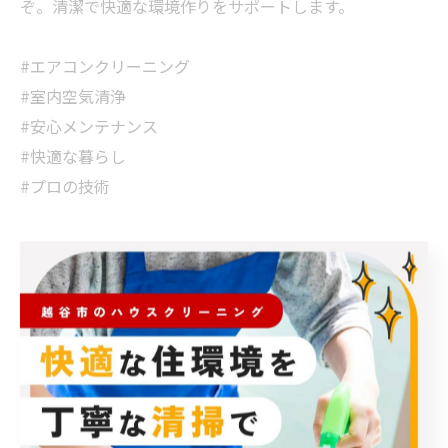
ぞ。清潔で快適な環境作りをサポートします。
#エアコンクリーニング
#室内空気清浄
#安心メンテナンス
#快適な暮らし
#プロの技術
< 前のページ
一覧に戻る
次のページ >
カテゴリー
Categories