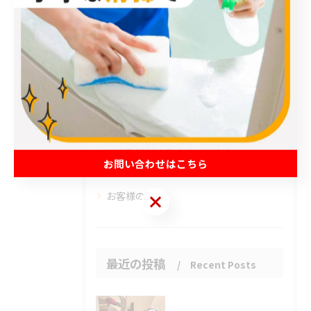
カテゴリー
Categories
全てのカテゴリー
エアコン
春日部市のハウスクリーニング
草加市のハウスクリーニング
松伏町のハウスクリーニング
お問い合わせはこちら
吉川市のハウスクリーニング
お客様の声
お問い合わせはこちら
最近の投稿
Recent Posts