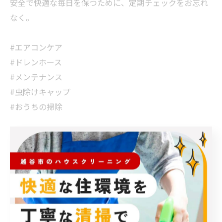
安全で快適な毎日を保つために、定期チェックをお忘れ
なく。
#エアコンケア
#ドレンホース
#メンテナンス
#虫除けキャップ
#おうちの掃除
< 前のページ
一覧に戻る
次のページ >