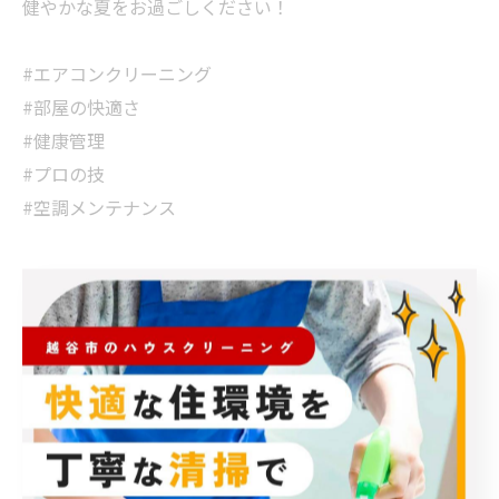
健やかな夏をお過ごしください！
#エアコンクリーニング
#部屋の快適さ
#健康管理
#プロの技
#空調メンテナンス
< 前のページ
一覧に戻る
次のページ >
カテゴリー
Categories