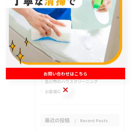
カテゴリー
Categories
全てのカテゴリー
エアコン
春日部市のハウスクリーニング
草加市のハウスクリーニング
松伏町のハウスクリーニング
お問い合わせはこちら
吉川市のハウスクリーニング
お問い合わせはこちら
お客様の声
最近の投稿
Recent Posts