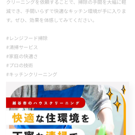
クリーニングを依頼することで、掃除の手間を大幅に軽
減でき、手間いらずで快適なキッチン環境が手に入りま
す。ぜひ、効果を体感してみてください。
#レンジフード掃除
#清掃サービス
#家庭の快適さ
#プロの技術
#キッチンクリーニング
< 前のページ
一覧に戻る
次のページ >