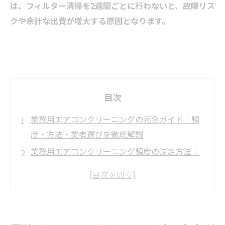
は、フィルター清掃を2週間ごとに行わないと、故障リス
クや余計な出費が増大する原因となります。
目次
業務用エアコンクリーニングの完全ガイド｜頻
度・方法・業者選びを徹底解説
業務用エアコンクリーニング頻度の決定方法｜
業種・環境別最適サイクル
業務用エアコンクリーニング料金相場と業者比
較｜天井型・吊り下げ型別
メーカー別業務用エアコンクリーニングガイド