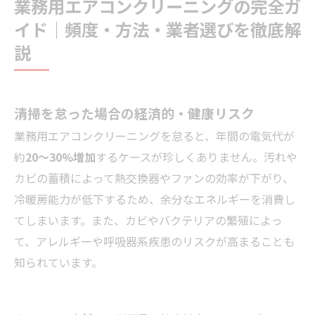
業務用エアコンクリーニングの完全ガ
｜主なメーカー対応のポイント
イド｜頻度・方法・業者選びを徹底解
業務用エアコンクリーニングトラブル完全対策
説
｜よくある失敗と予防策
業務用エアコンクリーニングスケジュール管理
とメンテナンス計画
清掃を怠った場合の経済的・健康リスク
店舗概要
業務用エアコンクリーニングを怠ると、年間の電気代が
約
20～30%増加
するケースが珍しくありません。汚れや
カビの蓄積によって熱交換器やファンの効率が下がり、
冷暖房能力が低下するため、余分なエネルギーを消費し
てしまいます。また、カビやバクテリアの繁殖によっ
て、アレルギーや呼吸器系疾患のリスクが高まることも
知られています。