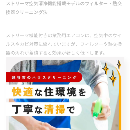
ストリーマ空気清浄機能搭載モデルのフィルター・熱交
換器クリーニング法
ストリーマ機能付きの業務用エアコンは、空気中のウイ
ルスやカビ対策に優れていますが、フィルターや熱交換
器の汚れが蓄積すると効果が著しく低下します。
クリーニング手順例：
電源を必ず切る
フィルターを本体から外し、掃除機でホコリを吸い
取る
水洗い後はしっかり乾燥させる