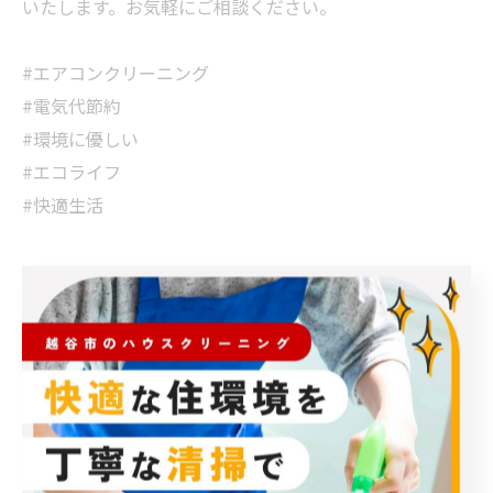
いたします。お気軽にご相談ください。
#エアコンクリーニング
#電気代節約
#環境に優しい
#エコライフ
#快適生活
< 前のページ
一覧に戻る
次のページ >
カテゴリー
Categories