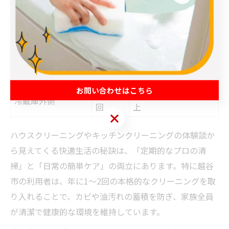
快適生活を支える清掃ポイント
清掃ポイント
頻度
効果
換気扇・レンジフー
年1～2
油汚れ・臭い対策
ド
回
シンク下収納
年1回
カビ防止・衛生管理
お問い合わせはこちら
年1～2
見た目の清潔・衛生向
冷蔵庫外側
回
上
お問い合わせはこちら
ハウスクリーニングやキッチンクリーニングの体験談か
ら見えてくる快適生活の秘訣は、「定期的なプロの清
掃」と「日常の簡単ケア」の両立にあります。特に越谷
市の利用者は、年に1～2回の本格的なクリーニングを取
り入れることで、カビや油汚れの蓄積を防ぎ、家族全員
が清潔で健康的な環境を維持しています。