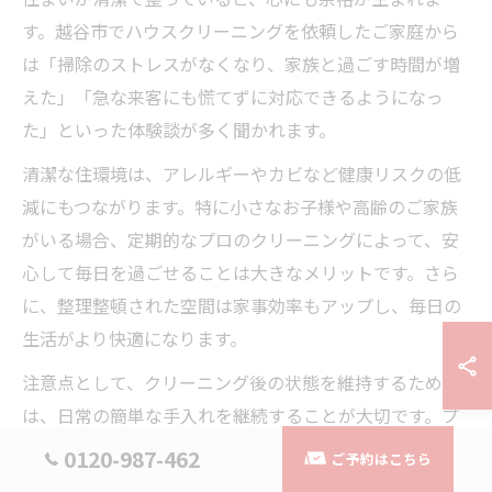
す。越谷市でハウスクリーニングを依頼したご家庭から
は「掃除のストレスがなくなり、家族と過ごす時間が増
えた」「急な来客にも慌てずに対応できるようになっ
た」といった体験談が多く聞かれます。
清潔な住環境は、アレルギーやカビなど健康リスクの低
減にもつながります。特に小さなお子様や高齢のご家族
がいる場合、定期的なプロのクリーニングによって、安
心して毎日を過ごせることは大きなメリットです。さら
に、整理整頓された空間は家事効率もアップし、毎日の
生活がより快適になります。
注意点として、クリーニング後の状態を維持するために
は、日常の簡単な手入れを継続することが大切です。プ
ロの清掃をうまく活用し、清潔な住まいと心の余裕を手
0120-987-462
ご予約はこちら
に入れてみてはいかがでしょうか。