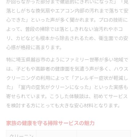
が回らなかった部分まで徹底的にきれいになった」「見
忙しい家庭向け清掃プラン比較
落としがちな換気扇やエアコン内部の汚れまで落ちて安
時短を叶えるハウスクリーニングの活用術
心できた」といった声が多く聞かれます。プロの技術に
清潔な住まいで実感する余裕の時間
よって、普段の掃除では落としきれない油汚れやホコ
キッチンクリーニングで家事負担を軽減
リ、カビなども根本から除去されるため、衛生面での安
多忙な家庭が選ぶ掃除のコツ
心感が格段に高まります。
子育て家庭が実感した掃除のプロの力
特に埼玉県越谷市のようにファミリー世帯が多い地域で
子育て家庭に人気の清掃サービス比較
は、子どもや高齢者の健康面を気遣う声が多く、ハウス
プロによる掃除がもたらす安心感
クリーニングの利用によって「アレルギー症状が軽減し
キッチンクリーニングで守る家族の健康
た」「室内の空気がクリーンになった」といった実感も
寄せられています。こうした体験談は、初めてサービス
子どもと過ごす時間を増やす秘訣
を検討する方にとっても大きな安心材料となります。
ハウスクリーニング体験で感じた変化
快適な住空間を保つ掃除術とその効果
家族の健康を守る掃除サービスの魅力
効果的なハウスクリーニング術一覧
クリーニン