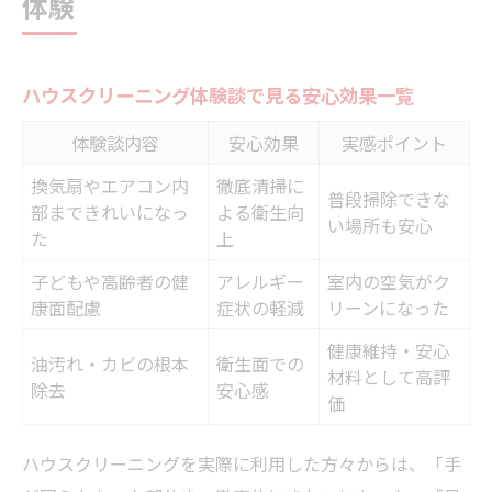
体験
キッチンクリーニング体験談の比較表
キッチン周りの悩みを解決した方法
ハウスクリーニング体験談で見る安心効果一覧
快適生活を支える清掃ポイント
キッチンの清潔維持に役立つコツ
体験談内容
安心効果
実感ポイント
家族団らんを彩るキッチン空間の変化
換気扇やエアコン内
徹底清掃に
普段掃除できな
実際のクリーニング体験談が示す満足感
部まできれいになっ
よる衛生向
い場所も安心
た
上
利用者の声で分かる満足度データ
子どもや高齢者の健
アレルギー
室内の空気がク
体験談から読み解くサービスの信頼性
康面配慮
症状の軽減
リーンになった
清掃後に実感した変化と気づき
健康維持・安心
満足感が高まる理由とその背景
油汚れ・カビの根本
衛生面での
材料として高評
除去
安心感
ハウスクリーニング・キッチンクリーニン
価
グの評価比較
ハウスクリーニングを実際に利用した方々からは、「手
多忙な毎日も変わる清潔生活への第一歩