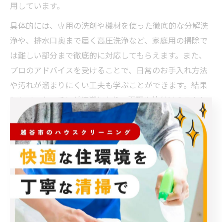
用しています。
具体的には、専用の洗剤や機材を使った徹底的な分解洗
浄や、排水口奥まで届く高圧洗浄など、家庭用の掃除で
は難しい部分まで徹底的に対応してもらえます。また、
プロのアドバイスを受けることで、日常のお手入れ方法
や汚れが溜まりにくい工夫も学ぶことができます。結果
として、キッチンが清潔になり、調理や片付けのストレ
スが大幅に減ったという声が多数寄せられています。
注意点としては、事前の打ち合わせで「気になる汚れ」
や「掃除してほしい箇所」を具体的に伝えることで、よ
り満足のいく仕上がりを得やすくなります。特に初めて
クリーニングを依頼する方は、作業内容や使用する洗剤
の種類についても確認しておくと安心です。