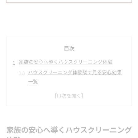
目次
家族の安心へ導くハウスクリーニング体験
ハウスクリーニング体験談で見る安心効果
一覧
家族の健康を守る掃除サービスの魅力
実際に体感した清潔な住まいでの変化
利用前後で感じた生活の質の違い
子育て世帯が選ぶ理由とその満足感
家族の安心へ導くハウスクリーニング
キッチンクリーニングで叶う快適な暮らし方