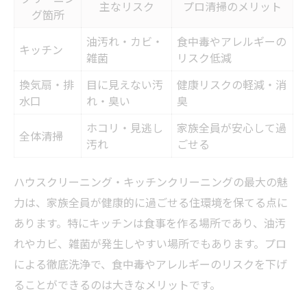
キッチンの清掃で得られる効果とは
主なリスク
プロ清掃のメリット
グ箇所
掃除のプロが教える維持のコツ
油汚れ・カビ・
食中毒やアレルギーの
キッチン
快適空間を保つための実践例
雑菌
リスク低減
体験談で分かる掃除術の重要性
換気扇・排
目に見えない汚
健康リスクの軽減・消
水口
れ・臭い
臭
ホコリ・見逃し
家族全員が安心して過
全体清掃
汚れ
ごせる
ハウスクリーニング・キッチンクリーニングの最大の魅
力は、家族全員が健康的に過ごせる住環境を保てる点に
あります。特にキッチンは食事を作る場所であり、油汚
れやカビ、雑菌が発生しやすい場所でもあります。プロ
による徹底洗浄で、食中毒やアレルギーのリスクを下げ
ることができるのは大きなメリットです。