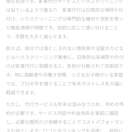
画術
用も有効です。家事代行サービスとハウスクリーニング
は似ているようで異なり、家事代行は日常的な掃除や片
伝統を守りながら大掃除するための段取り
付け、ハウスクリーニングは専門的な機材や洗剤を使っ
方法
た徹底清掃が特徴です。目的に応じて使い分けること
ハウスクリーニングと年末準備の上手な両
で、手間を大きく減らせます。
立法
例えば、自分では落としきれない換気扇や浴室のカビな
大掃除を分散して年末をゆったり過ごすコ
どはハウスクリーニング業者に、日常的な床掃除や片付
ツ
けは家事代行に依頼すると、負担が分散されて効率的で
家族で協力して進める年末大掃除のポイン
す。特に高齢者や共働き世帯、小さなお子様がいる家庭
ト
では、プロの手を借りることで年末のストレスを大幅に
軽減できます。
ただし、代行サービスも年末は混み合うため、早めの予
約が必要です。サービス内容や料金体系を事前に確認
し、必要な箇所だけ依頼することでコストパフォーマン
スも向上します。口コミやランキングを活用し、目的に