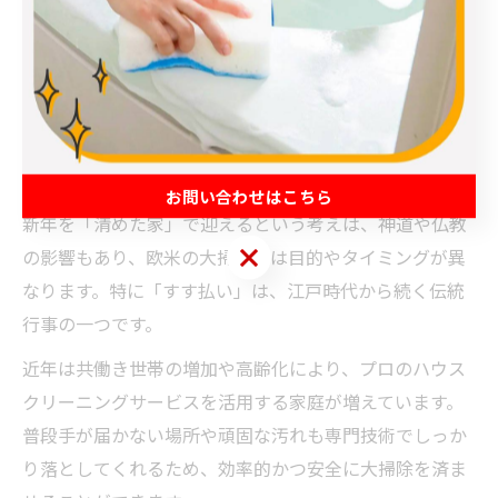
用することで、清潔な環境を取り戻すことは可能です。
家族の健康や快適な暮らしを守るためにも、年1回の大
掃除を習慣化することが推奨されます。
日本だけの年末大掃除文化とハウスクリーニング
年末大掃除は、日本独自の文化として根付いています。
お問い合わせはこちら
新年を「清めた家」で迎えるという考えは、神道や仏教
お問い合わせはこちら
の影響もあり、欧米の大掃除とは目的やタイミングが異
なります。特に「すす払い」は、江戸時代から続く伝統
行事の一つです。
近年は共働き世帯の増加や高齢化により、プロのハウス
クリーニングサービスを活用する家庭が増えています。
普段手が届かない場所や頑固な汚れも専門技術でしっか
り落としてくれるため、効率的かつ安全に大掃除を済ま