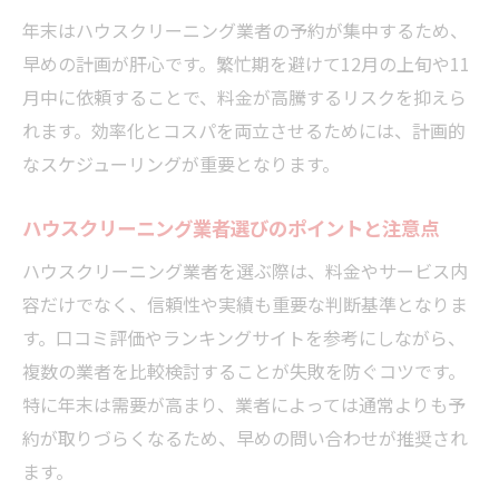
感
年末はハウスクリーニング業者の予約が集中するため、
大掃除代行を活用して家族時間を増やす工
早めの計画が肝心です。繁忙期を避けて12月の上旬や11
夫
月中に依頼することで、料金が高騰するリスクを抑えら
れます。効率化とコスパを両立させるためには、計画的
ハウスクリーニングによる心地よい空間作
なスケジューリングが重要となります。
りの秘訣
年末大掃除が家族に与える心理的効果とは
ハウスクリーニング業者選びのポイントと注意点
年末の掃除が賢くなる予約と料金の秘訣
ハウスクリーニング業者を選ぶ際は、料金やサービス内
ハウスクリーニング料金を抑える予約時期
容だけでなく、信頼性や実績も重要な判断基準となりま
の選び方
す。口コミ評価やランキングサイトを参考にしながら、
年末大掃除の繁忙期を避ける賢い依頼方法
複数の業者を比較検討することが失敗を防ぐコツです。
ハウスクリーニングのお得なパックプラン
特に年末は需要が高まり、業者によっては通常よりも予
活用術
約が取りづらくなるため、早めの問い合わせが推奨され
複数箇所まとめて依頼するメリットとコツ
ます。
ハウスクリーニング業者比較で後悔しない