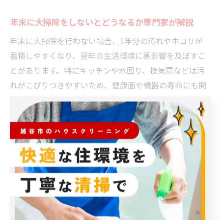
年末に大掃除をしないとどうなるか専門家が解説
年末に大掃除を行わない場合、1年分の汚れやホコリが
蓄積しやすくなり、翌年の生活環境に悪影響を及ぼすこ
とがあります。特にキッチンや水回り、換気扇などは汚
れがこびりつきやすいため、健康面や機器の寿命にも関
わります。
ハウスクリーニングの専門家によると、定期的な大掃除
を怠ることでカビやダニの発生リスクが高まるほか、ア
レルギー症状を引き起こす場合もあるとされています。
また、汚れが蓄積すると専門業者に依頼した際の費用や
作業時間が増えるケースも多いです。
「忙しくて年末に掃除できなかった」という声もありま
すが、年明けや春先に計画的にハウスクリーニングを利