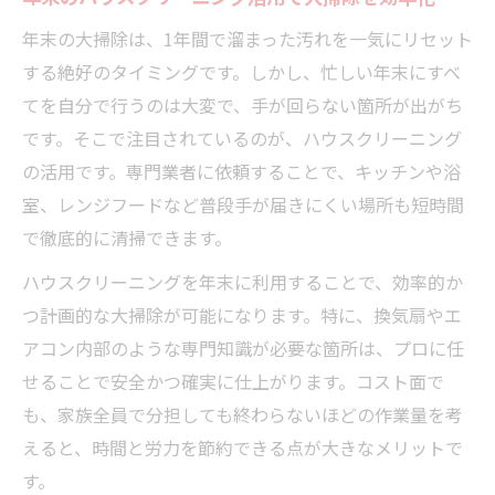
伝統に沿ったハウスクリーニング時期の極意
年末の大掃除は、1年間で溜まった汚れを一気にリセット
伝統に基づく年末大掃除の正しいタイミン
する絶好のタイミングです。しかし、忙しい年末にすべ
グ解説
てを自分で行うのは大変で、手が回らない箇所が出がち
12月29日や31日に掃除を避ける理由と背景
です。そこで注目されているのが、ハウスクリーニング
ハウスクリーニング時期の選び方と縁起担
の活用です。専門業者に依頼することで、キッチンや浴
ぎ
室、レンジフードなど普段手が届きにくい場所も短時間
年末に大掃除をしないとどうなるか専門家
で徹底的に清掃できます。
が解説
ハウスクリーニングを年末に利用することで、効率的か
日本だけの年末大掃除文化とハウスクリー
つ計画的な大掃除が可能になります。特に、換気扇やエ
ニング
アコン内部のような専門知識が必要な箇所は、プロに任
ハウスクリーニングで家族に安らぎの新年を
せることで安全かつ確実に仕上がります。コスト面で
ハウスクリーニングで快適な家族の正月を
も、家族全員で分担しても終わらないほどの作業量を考
実現
えると、時間と労力を節約できる点が大きなメリットで
す。
年末大掃除で家族が感じるメリットと幸福