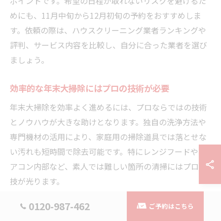
ポイントです。希望の日程が取れないリスクを避けるた
めにも、11月中旬から12月初旬の予約をおすすめしま
す。依頼の際は、ハウスクリーニング業者ランキングや
評判、サービス内容を比較し、自分に合った業者を選び
ましょう。
効率的な年末大掃除にはプロの技術が必要
年末大掃除を効率よく進めるには、プロならではの技術
とノウハウが大きな助けとなります。独自の洗浄方法や
専門機材の活用により、家庭用の掃除道具では落とせな
い汚れも短時間で除去可能です。特にレンジフードやエ
アコン内部など、素人では難しい箇所の清掃にはプロの
技が光ります。
プロの清掃は、単に表面をきれいにするだけでなく、カ
0120-987-462
ご予約はこちら
ビや細菌の繁殖を抑え、住環境の衛生レベルを向上させ