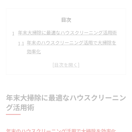
目次
年末大掃除に最適なハウスクリーニング活用術
年末のハウスクリーニング活用で大掃除を
効率化
ハウスクリーニング業者選びのポイントと
注意点
年末大掃除を楽にする代行サービスの賢い
使い方
年末大掃除に最適なハウスクリーニン
ハウスクリーニングで落とす頑固な汚れ対
グ活用術
策法
年末大掃除リストで作業を漏れなく進行す
る方法
年末のハウスクリーニング活用で大掃除を効率化