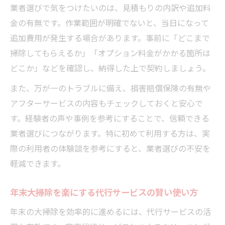
業者選びで気をつけたいのは、見積もりの内訳や追加料
選び方
金の有無です。作業範囲が明確でないと、当日になって
大掃除の効率化にはハウスクリーニングが便利
追加費用が発生する場合があります。事前に「どこまで
ハウスクリーニングで大掃除の負担を大幅
掃除してもらえるか」「オプション料金がかかる箇所は
削減
どこか」などを確認し、納得した上で契約しましょう。
効率的な年末大掃除にはプロの技術が必要
また、万が一のトラブルに備え、損害賠償保険の有無や
ハウスクリーニングで難所も短時間できれ
アフターサービスの内容もチェックしておくと安心で
いに
す。経験者の声や事例を参考にすることで、信頼できる
水回りセットクリーニングの効果的な活用
業者選びにつながります。特に初めて利用する方は、実
方法
際の利用者の体験談を参考にすると、業者選びの不安を
大掃除リストをもとに効率よく依頼するコ
軽減できます。
ツ
年末大掃除を楽にする代行サービスの賢い使い方
年末行事を大切にする掃除スケジュール提案
年末行事と両立するハウスクリーニング計
年末の大掃除を効率的に進めるには、代行サービスの活