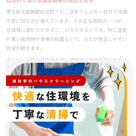
埼玉県北葛飾郡松伏町でも、近年アレルギー症状や体調
不良に悩む方が増えています。その主な原因の一つが、
住環境に潜むカビやダニ、ハウスダストです。特に湿度
が高い梅雨時や冬場の結露などで、カビが発生しやすい
状況が続きます。
さらに、近年の気密性の高い住宅では換気不足になりや
すく、汚れが室内に滞留しやすい傾向があります。松伏
町は河川や田畑が多い地域で、外からの花粉や泥汚れも
室内に持ち込まれやすいため、定期的なハウスクリーニ
ングで住環境をリセットすることが健康被害予防につな
がります。
ハウスクリーニングがもたらす安心感とは
ハウスクリーニングの最大の魅力は、目に見える清潔さ