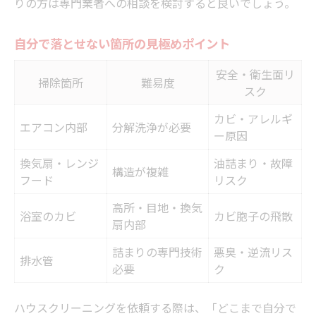
りの方は専門業者への相談を検討すると良いでしょう。
自分で落とせない箇所の見極めポイント
安全・衛生面リ
掃除箇所
難易度
スク
カビ・アレルギ
エアコン内部
分解洗浄が必要
ー原因
換気扇・レンジ
油詰まり・故障
構造が複雑
フード
リスク
高所・目地・換気
浴室のカビ
カビ胞子の飛散
扇内部
詰まりの専門技術
悪臭・逆流リス
排水管
必要
ク
ハウスクリーニングを依頼する際は、「どこまで自分で