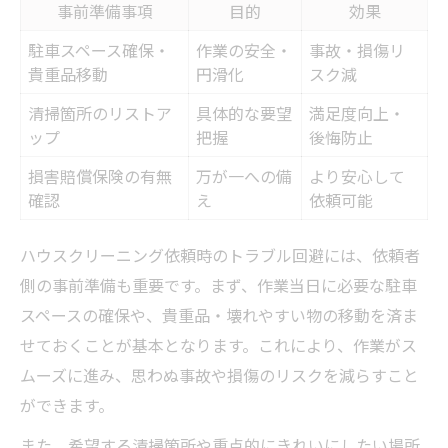
事前準備事項
目的
効果
駐車スペース確保・
作業の安全・
事故・損傷リ
貴重品移動
円滑化
スク減
清掃箇所のリストア
具体的な要望
満足度向上・
ップ
把握
後悔防止
損害賠償保険の有無
万が一への備
より安心して
確認
え
依頼可能
ハウスクリーニング依頼時のトラブル回避には、依頼者
側の事前準備も重要です。まず、作業当日に必要な駐車
スペースの確保や、貴重品・壊れやすい物の移動を済ま
せておくことが基本となります。これにより、作業がス
ムーズに進み、思わぬ事故や損傷のリスクを減らすこと
ができます。
また、希望する清掃箇所や重点的にきれいにしたい場所