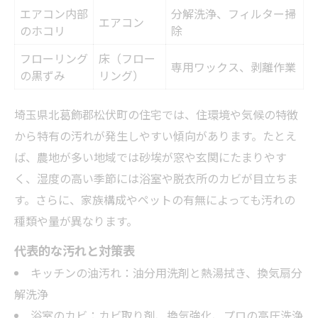
明細書から読み取るサービス内容の違い
エアコン内部
分解洗浄、フィルター掃
エアコン
のホコリ
除
フローリング
床（フロー
専用ワックス、剥離作業
の黒ずみ
リング）
埼玉県北葛飾郡松伏町の住宅では、住環境や気候の特徴
から特有の汚れが発生しやすい傾向があります。たとえ
ば、農地が多い地域では砂埃が窓や玄関にたまりやす
く、湿度の高い季節には浴室や脱衣所のカビが目立ちま
す。さらに、家族構成やペットの有無によっても汚れの
種類や量が異なります。
代表的な汚れと対策表
キッチンの油汚れ：油分用洗剤と熱湯拭き、換気扇分
解洗浄
浴室のカビ：カビ取り剤、換気強化、プロの高圧洗浄