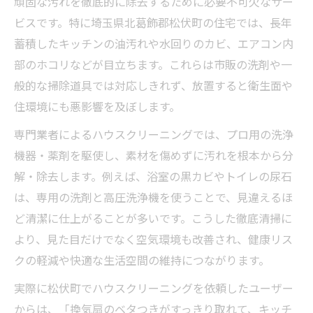
頑固な汚れを徹底的に除去するために必要不可欠なサー
ビスです。特に埼玉県北葛飾郡松伏町の住宅では、長年
ハウスクリーニングがもたらす安心感とは
蓄積したキッチンの油汚れや水回りのカビ、エアコン内
家族の健康を守るための清掃頻度の目安
部のホコリなどが目立ちます。これらは市販の洗剤や一
松伏町ならではの安心依頼ポイント
般的な掃除道具では対応しきれず、放置すると衛生面や
地域密着型ハウスクリーニングの強み一覧
住環境にも悪影響を及ぼします。
松伏町で信頼される依頼先の特徴
専門業者によるハウスクリーニングでは、プロ用の洗浄
地元利用者が重視する安心ポイント
機器・薬剤を駆使し、素材を傷めずに汚れを根本から分
ハウスクリーニング依頼時の確認事項
解・除去します。例えば、浴室の黒カビやトイレの尿石
トラブル回避のための事前準備とは
は、専用の洗剤と高圧洗浄機を使うことで、見違えるほ
信頼重視で選ぶハウスクリーニング業者術
ど清潔に仕上がることが多いです。こうした徹底清掃に
信頼できる業者選び比較ポイント表
より、見た目だけでなく空気環境も改善され、健康リス
クの軽減や快適な生活空間の維持につながります。
口コミや実績を活かした選定方法
ハウスクリーニング業者選びの落とし穴
実際に松伏町でハウスクリーニングを依頼したユーザー
スタッフ対応力が安心感につながる理由
からは、「換気扇のベタつきがすっきり取れて、キッチ