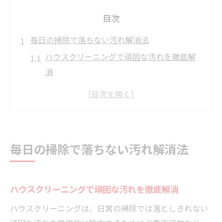
目次
毎日の掃除で落ちない汚れ解消法
ハウスクリーニングで頑固な汚れを徹底解
消
松伏町の住まいに多い汚れ種類と対策表
日常掃除とプロ清掃の違いを知る
落ちない汚れの原因と解決アプローチ
自分で落とせない箇所の見極めポイント
毎日の掃除で落ちない汚れ解消法
ハウスクリーニングが必要な理由と健康面
健康維持に役立つハウスクリーニングの効
果
ハウスクリーニングで頑固な汚れを徹底解消
アレルギー対策に適した清掃方法比較表
ハウスクリーニングは、日常の掃除では落としきれない
松伏町で増える健康被害の原因を知る