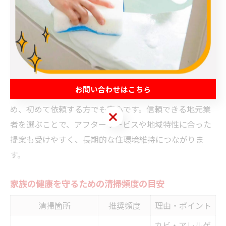
だけでなく「安心感」が得られる点です。松伏町で実際
に利用された方の多くは、「自分では気付かなかった場
所まできれいになっていた」「衛生面の不安が解消され
た」といった満足の声を挙げています。
また、プロによる作業は作業範囲や仕上がり基準が明確
お問い合わせはこちら
で、追加料金やトラブルのリスクも事前に相談できるた
め、初めて依頼する方でも安心です。信頼できる地元業
お問い合わせはこちら
者を選ぶことで、アフターサービスや地域特性に合った
提案も受けやすく、長期的な住環境維持につながりま
す。
家族の健康を守るための清掃頻度の目安
清掃箇所
推奨頻度
理由・ポイント
カビ・アレルゲ