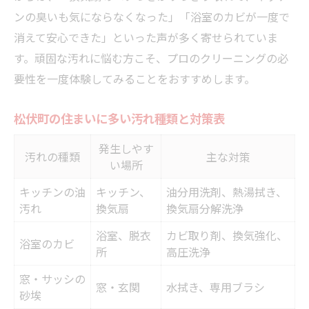
ンの臭いも気にならなくなった」「浴室のカビが一度で
失敗しないための質問リスト活用術
消えて安心できた」といった声が多く寄せられていま
年間清掃頻度をプロ目線で解説
す。頑固な汚れに悩む方こそ、プロのクリーニングの必
家庭環境別ハウスクリーニング頻度早見表
要性を一度体験してみることをおすすめします。
ペットやアレルギー体質家庭の清掃目安
年1回のプロ清掃が推奨される理由
松伏町の住まいに多い汚れ種類と対策表
日常と業者清掃の最適なバランスとは
発生しやす
汚れの種類
主な対策
間取り別の清掃頻度を考えるポイント
い場所
明快な見積もりで納得の清掃体験を
キッチンの油
キッチン、
油分用洗剤、熱湯拭き、
見積もり比較で分かるハウスクリーニング
汚れ
換気扇
換気扇分解洗浄
相場表
浴室、脱衣
カビ取り剤、換気強化、
浴室のカビ
追加料金発生を防ぐための確認事項
所
高圧洗浄
見積もり時に必ず聞くべき質問集
窓・サッシの
窓・玄関
水拭き、専用ブラシ
砂埃
納得できる料金設定のポイント解説