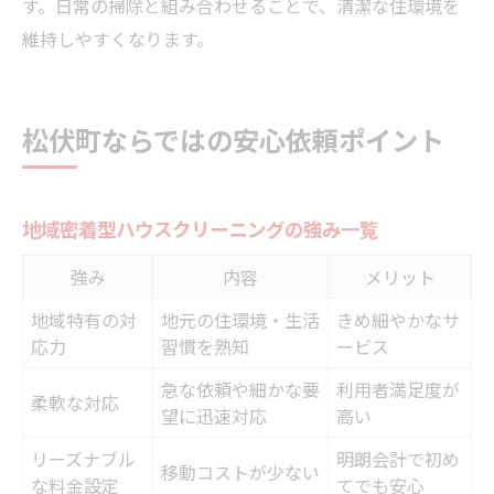
す。日常の掃除と組み合わせることで、清潔な住環境を
維持しやすくなります。
松伏町ならではの安心依頼ポイント
地域密着型ハウスクリーニングの強み一覧
強み
内容
メリット
地域特有の対
地元の住環境・生活
きめ細やかなサ
応力
習慣を熟知
ービス
急な依頼や細かな要
利用者満足度が
柔軟な対応
望に迅速対応
高い
リーズナブル
明朗会計で初め
移動コストが少ない
な料金設定
てでも安心