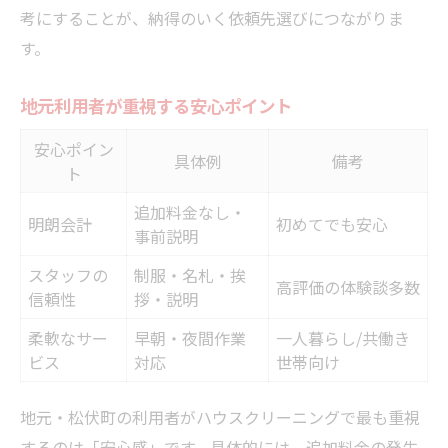
考にすることが、納得のいく依頼先選びにつながりま
す。
地元利用者が重視する安心ポイント
安心ポイン
具体例
備考
ト
追加料金なし・
明朗会計
初めてでも安心
事前説明
スタッフの
制服・名札・挨
高評価の体験談多数
信頼性
拶・説明
柔軟なサー
早朝・夜間作業
一人暮らし/共働き
ビス
対応
世帯向け
地元・松伏町の利用者がハウスクリーニングで最も重視
するのは「安心感」です。具体的には、追加料金の発生