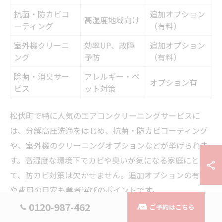
抗菌・防カビコ
追加オプション
高湿度地域向け
ーティング
（有料）
室外機クリーニ
効率UP、故障
追加オプション
ング
予防
（有料）
除菌・消臭サー
アレルギー・ペ
オプション有
ビス
ット対策
松伏町で特に人気のエアコンクリーニングサービスに
は、分解高圧洗浄をはじめ、抗菌・防カビコーティング
や、室外機のクリーニングオプションなどが挙げられま
す。高湿度な環境下でカビや臭いが気になる家庭にとっ
て、防カビ対策は欠かせません。追加オプションの有無
や費用の目安も業者選びのポイントです。
0120-987-462
ご予約はこちら
また、アレルギー対策として除菌対応や、ペットのいる