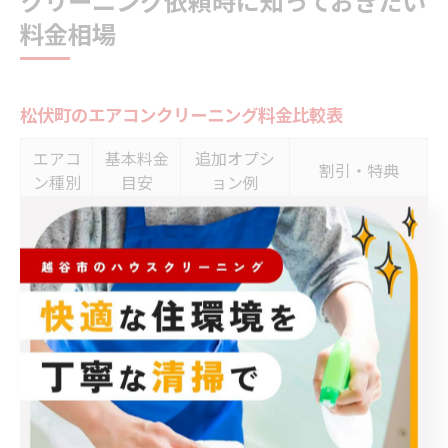
クリーニング依頼時に知っておきたい
料金相場
松伏町のエアコンクリーニング料金比較表
エアコ
基本料金
追加オプシ
割引・特典
ン種別
目安
ョン例
抗菌・防カ
壁掛け
8,000円～
複数台割引（1台
ビオプショ
型
12,000円
1,000円程度）
ン
お掃除
17,000円
分解クリー
口コミ・実績を
機能付
前後
ニング
参考
き
松伏町でエアコンクリーニングを検討する際は、各業者
の料金体系やサービス内容を比較することが重要です。