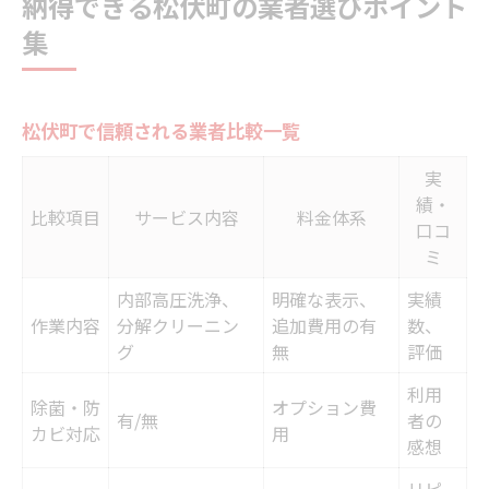
納得できる松伏町の業者選びポイント
集
松伏町で信頼される業者比較一覧
実
績・
比較項目
サービス内容
料金体系
口コ
ミ
内部高圧洗浄、
明確な表示、
実績
作業内容
分解クリーニン
追加費用の有
数、
グ
無
評価
利用
除菌・防
オプション費
有/無
者の
カビ対応
用
感想
リピ