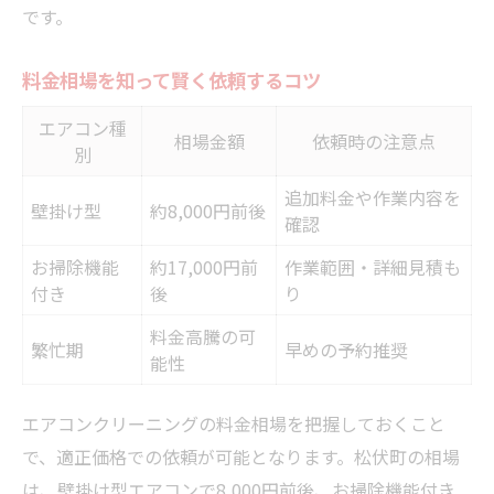
です。
料金相場を知って賢く依頼するコツ
エアコン種
相場金額
依頼時の注意点
別
追加料金や作業内容を
壁掛け型
約8,000円前後
確認
お掃除機能
約17,000円前
作業範囲・詳細見積も
付き
後
り
料金高騰の可
繁忙期
早めの予約推奨
能性
エアコンクリーニングの料金相場を把握しておくこと
で、適正価格での依頼が可能となります。松伏町の相場
は、壁掛け型エアコンで8,000円前後、お掃除機能付き