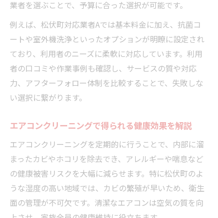
納得できる松伏町の業者選びポイント集
業者を選ぶことで、予算に合った選択が可能です。
松伏町で信頼される業者比較一覧
例えば、松伏町対応業者Aでは基本料金に加え、抗菌コ
安心感を得るための業者選びの基準
ートや室外機洗浄といったオプションが明瞭に設定され
口コミや実績で見極める選び方
ており、利用者のニーズに柔軟に対応しています。利用
者の口コミや作業事例も確認し、サービスの質や対応
女性スタッフや損害保険の有無も要チェッ
力、アフターフォロー体制を比較することで、失敗しな
ク
い選択に繋がります。
松伏町で人気のサービス内容とは
防カビや分解洗浄で衛生力が変わる理由とは
エアコンクリーニングで得られる健康効果を解説
防カビコートと分解洗浄の違い早見表
エアコンクリーニングを定期的に行うことで、内部に溜
エアコンクリーニングで衛生力が上がる仕
まったカビやホコリを除去でき、アレルギーや喘息など
組み
の健康被害リスクを大幅に減らせます。特に松伏町のよ
分解洗浄を選ぶメリットを詳しく解説
うな湿度の高い地域では、カビの繁殖が早いため、衛生
防カビ対策を強化するオプションの活用法
面の管理が不可欠です。清潔なエアコンは空気の質を向
松伏町で衛生面にこだわるならこの方法
上させ、家族全員の健康維持に役立ちます。