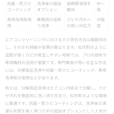
抗菌・防カビ
洗浄後の追加
長期間清潔を
中～
コーティング
オプション
維持
高
専用洗浄剤使
業務用の液剤
カビや汚れへ
中程
用
で洗浄
の高い対応力
度
エアコンクリーニングにおけるカビ除去方法は複数存在
し、それぞれ特徴や効果が異なります。松伏町のように
湿度が高くカビが発生しやすい地域では、プロの技術や
専用機材の活用が重要です。専門業者が用いる主な方法
には、分解高圧洗浄や抗菌・防カビコーティング、専用
洗浄剤の使用などがあります。
例えば、分解高圧洗浄はエアコン内部まで分解し、カビ
や汚れを徹底的に洗い流す方法で、松伏町のような環境
に最適です。抗菌・防カビコーティングは、洗浄後の清
潔な状態を長く保つための追加オプションとして人気が