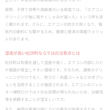
安心して任せられるエアコンクリーニングの選
実際、子育て世帯や高齢者のいる家庭では、「エアコン
択術
クリーニング後に咳やくしゃみが減った」という声も多
安心重視のエアコンクリーニング条件比較
く聞かれます。さらに、エアコンの効きが良くなり、電
損害保険や再施工保証の重要性とは
気代の節約にも繋がるため、健康と経済の両面でメリッ
トがあります。
女性スタッフ同行や夫婦対応の安心感
エコ洗剤や非喫煙対応のポイント解説
湿度が高い松伏町ならではの注意点とは
予約の取りやすさと作業スピードも要注目
松伏町は年間を通して湿度が高く、エアコン内部にカビ
や雑菌が発生しやすい環境です。そのため、通常のクリ
ーニングだけでなく、防カビ・抗菌コートなどのオプシ
ョンを活用することが推奨されます。エアコンのフィル
ター掃除だけでは十分な効果が得られないため、分解洗
浄を依頼することが望ましいです。
また、梅雨や夏場は特にカビの発生が加速するため、エ