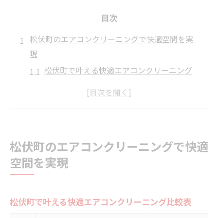
目次
松伏町のエアコンクリーニングで快適空間を実
現
松伏町で叶える快適エアコンクリーニング
比較表
エアコンクリーニングで得られる健康効果
を解説
湿度が高い松伏町ならではの注意点とは
松伏町のエアコンクリーニングで快適
快適空間を作るエアコンクリーニングの選
空間を実現
び方
家族もペットも安心のクリーニング実践法
エアコン内部のカビ対策はプロの技が効果的
松伏町で叶える快適エアコンクリーニング比較表
プロによるカビ除去方法の比較早見表