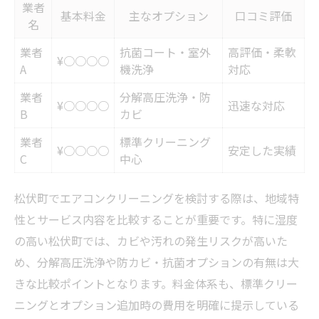
業者
基本料金
主なオプション
口コミ評価
エアコンクリーニングでカビを徹底予防
名
カビ対策なら専門業者の技術が安心
業者
抗菌コート・室外
高評価・柔軟
¥○○○○
松伏町の湿気とカビ発生の関係性を解説
A
機洗浄
対応
カビ臭を根本から断つエアコンクリーニン
業者
分解高圧洗浄・防
¥○○○○
迅速な対応
グ活用術
B
カビ
クリーニング依頼時に知っておきたい料金相場
業者
標準クリーニング
¥○○○○
安定した実績
C
中心
松伏町のエアコンクリーニング料金比較表
料金相場を知って賢く依頼するコツ
松伏町でエアコンクリーニングを検討する際は、地域特
壁掛けとお掃除機能付きの価格差を徹底解
性とサービス内容を比較することが重要です。特に湿度
説
の高い松伏町では、カビや汚れの発生リスクが高いた
追加費用やオプション料金の落とし穴に注
め、分解高圧洗浄や防カビ・抗菌オプションの有無は大
意
きな比較ポイントとなります。料金体系も、標準クリー
複数台割引や特典を上手に活用する方法
ニングとオプション追加時の費用を明確に提示している