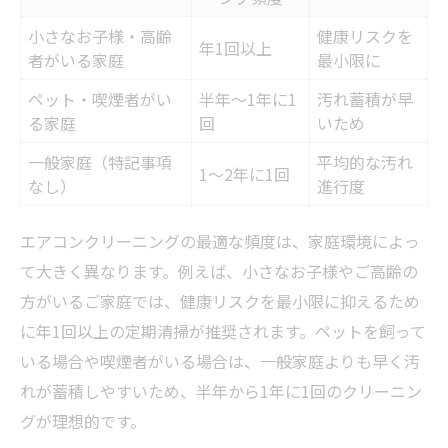
小さなお子様・高齢
健康リスクを
年1回以上
者がいる家庭
最小限に
ペット・喫煙者がい
半年～1年に1
汚れ蓄積が早
る家庭
回
いため
一般家庭（特記事項
平均的な汚れ
1～2年に1回
なし）
進行度
エアコンクリーニングの最適な頻度は、家庭環境によっ
て大きく異なります。例えば、小さなお子様やご高齢の
方がいるご家庭では、健康リスクを最小限に抑えるため
に年1回以上の定期清掃が推奨されます。ペットを飼って
いる場合や喫煙者がいる場合は、一般家庭よりも早く汚
れが蓄積しやすいため、半年から1年に1回のクリーニン
グが理想的です。