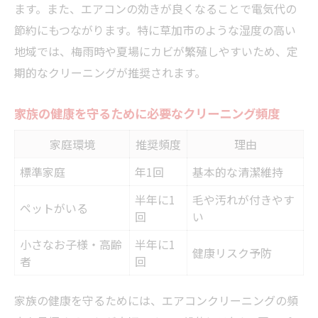
ます。また、エアコンの効きが良くなることで電気代の
インまとめ
節約にもつながります。特に草加市のような湿度の高い
草加市の家庭によくある悩みと解決策
地域では、梅雨時や夏場にカビが繁殖しやすいため、定
お得な草加市エリアでのクリーニング比較術
期的なクリーニングが推奨されます。
草加市で選ばれるエアコンクリーニング比
較表
家族の健康を守るために必要なクリーニング頻度
口コミや特徴で選ぶおすすめクリーニング
家庭環境
推奨頻度
理由
術
標準家庭
年1回
基本的な清潔維持
相場を知ってお得に依頼するためのポイン
半年に1
毛や汚れが付きやす
ト
ペットがいる
回
い
エアコンクリーニング業者の保証や対応範
小さなお子様・高齢
半年に1
囲を比較
健康リスク予防
者
回
予約のしやすさ・対応スピードの違いを徹
底検証
家族の健康を守るためには、エアコンクリーニングの頻
プロによるエアコン清掃で電気代も節約できる