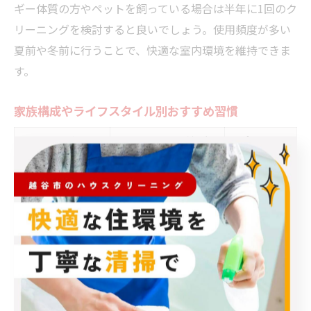
ギー体質の方やペットを飼っている場合は半年に1回のク
リーニングを検討すると良いでしょう。使用頻度が多い
夏前や冬前に行うことで、快適な室内環境を維持できま
す。
家族構成やライフスタイル別おすすめ習慣
ライフスタイル
クリーニング頻度
ポイント
小さな子供・高
健康被害予
年1回以上
齢者あり
防
共働き・ペット
プロ:年1回＋フィル
長時間運転
飼育
ター月1回
に対応
通常の家庭
年1回
清潔維持
家族構成やライフスタイルによって、エアコンクリーニ