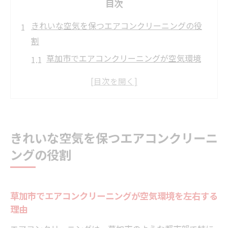
目次
きれいな空気を保つエアコンクリーニングの役
割
草加市でエアコンクリーニングが空気環境
を左右する理由
エアコンクリーニングによるカビ・臭い対
策の効果一覧
家族の健康を守るために必要なクリーニン
きれいな空気を保つエアコンクリーニ
グ頻度
ングの役割
エアコンクリーニングの必要性を実感する
瞬間とは
きれいな空気を維持するコツと日常ケア法
草加市でエアコンクリーニングが空気環境を左右する
臭いやカビ対策に欠かせない草加市のクリーニ
理由
ング習慣