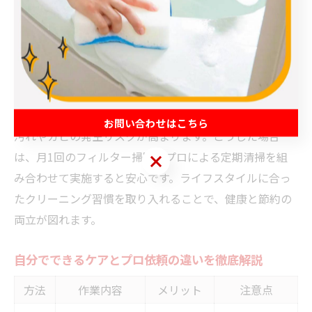
ングの必要性や頻度は変わります。例えば、小さなお子
様や高齢者がいる家庭では、免疫力が低いためエアコン
内部のカビやホコリによる健康被害を防ぐため、こまめ
な点検と年1回以上のクリーニングが重要です。
共働き世帯やペットを飼っている家庭では、日中の不在
時にもエアコンを使い続けることが多く、フィルターの
お問い合わせはこちら
汚れやカビの発生リスクが高まります。こうした場合
は、月1回のフィルター掃除とプロによる定期清掃を組
お問い合わせはこちら
み合わせて実施すると安心です。ライフスタイルに合っ
たクリーニング習慣を取り入れることで、健康と節約の
両立が図れます。
自分でできるケアとプロ依頼の違いを徹底解説
方法
作業内容
メリット
注意点