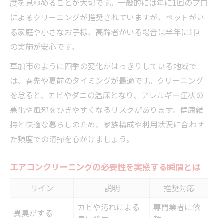
度を見極めることが大切です。一般的には年に1回のプロ
理由
によるクリーニングが推奨されていますが、ペットがい
エアコンクリーニングが電気代節約に直結
る家庭や小さなお子様、高齢者がいる場合は半年に1回
する仕組み
の実施が安心です。
清掃前後で変わる電気代の目安一覧
草加市のように四季の変化がはっきりしている地域で
効率アップで快適さが増すプロ清掃のメリ
は、春先や夏前のタイミングが最適です。クリーニング
ット
を怠ると、カビやダニの温床となり、アレルギー症状の
節約と健康を両立できるエアコンクリーニ
悪化や風邪をひきやすくなるリスクがあります。健康維
ング活用法
持と快適な暮らしのため、家族構成や利用状況に合わせ
た頻度での清掃を心がけましょう。
草加市で節電意識が高まる理由
エアコンクリーニングの必要性を実感する瞬間とは
サイン
説明
推奨対応
カビや汚れによる
専門業者に依
異臭がする