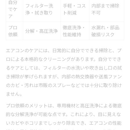
自分
フィルター洗
手軽・コス
内部まで掃除
でケ
浄・拭き取り
ト削減
不可
ア
プロ
徹底洗浄・
水漏れ・部品
分解・高圧洗浄
依頼
性能維持
破損リスク
エアコンのケアには、日常的に自分でできる掃除と、プ
ロによる本格的なクリーニングがあります。自分ででき
るケアとしては、フィルターの水洗いや吹き出し口の拭
き掃除が挙げられますが、内部の熱交換器や送風ファン
のカビ・汚れは市販のスプレーなどでは十分に取り除け
ません。
プロ依頼のメリットは、専用機材と高圧洗浄による徹底
的な分解洗浄が可能な点です。これにより、目に見えな
いカビやホコリまでしっかり除去でき、エアコンの性能