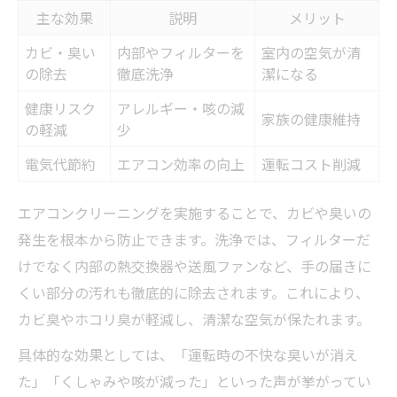
主な効果
説明
メリット
赤ちゃんや高齢者がいる家庭の注意ポイン
ト一覧
カビ・臭い
内部やフィルターを
室内の空気が清
の除去
徹底洗浄
潔になる
健康被害を防ぐエアコンクリーニング必要
性の実例
健康リスク
アレルギー・咳の減
家族の健康維持
の軽減
少
草加市で安心して任せられるクリーニング
の特徴
電気代節約
エアコン効率の向上
運転コスト削減
エアコンクリーニング頻度は家庭環境に合わせ
エアコンクリーニングを実施することで、カビや臭いの
て調整を
発生を根本から防止できます。洗浄では、フィルターだ
家庭環境別エアコンクリーニング最適頻度
けでなく内部の熱交換器や送風ファンなど、手の届きに
早見表
くい部分の汚れも徹底的に除去されます。これにより、
ペットや喫煙家庭で気を付けたいクリーニ
カビ臭やホコリ臭が軽減し、清潔な空気が保たれます。
ングのポイント
具体的な効果としては、「運転時の不快な臭いが消え
リビング・寝室ごとの頻度調整方法
た」「くしゃみや咳が減った」といった声が挙がってい
エアコンクリーニング必要性を見極めるサ