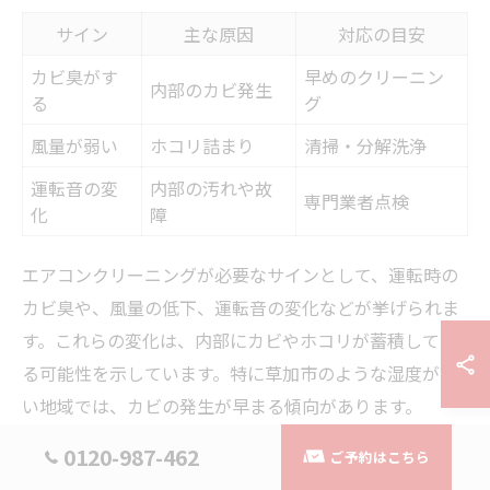
サイン
主な原因
対応の目安
カビ臭がす
早めのクリーニン
内部のカビ発生
る
グ
風量が弱い
ホコリ詰まり
清掃・分解洗浄
運転音の変
内部の汚れや故
専門業者点検
化
障
エアコンクリーニングが必要なサインとして、運転時の
カビ臭や、風量の低下、運転音の変化などが挙げられま
す。これらの変化は、内部にカビやホコリが蓄積してい
る可能性を示しています。特に草加市のような湿度が高
い地域では、カビの発生が早まる傾向があります。
また、アレルギー症状が悪化したり、エアコン使用時に
0120-987-462
ご予約はこちら
咳やくしゃみが増える場合も注意が必要です。こうした