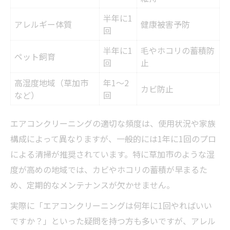
半年に1
アレルギー体質
健康被害予防
回
半年に1
毛やホコリの蓄積防
ペット飼育
回
止
高湿度地域（草加市
年1～2
カビ防止
など）
回
エアコンクリーニングの適切な頻度は、使用状況や家族
構成によって異なりますが、一般的には1年に1回のプロ
による清掃が推奨されています。特に草加市のような湿
度が高めの地域では、カビやホコリの蓄積が早まるた
め、定期的なメンテナンスが欠かせません。
実際に「エアコンクリーニングは何年に1回やればいい
ですか？」といった疑問を持つ方も多いですが、アレル