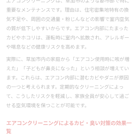
エアコンクリーニングは、草加市のような都市部で特に
草加市で広がるエアコンクリーニングの新
重要なメンテナンスです。理由は、住宅密集地特有の換
常識
気不足や、周囲の交通量・粉じんなどの影響で室内空気
カビ・臭いを防ぐためのエアコンクリーニ
の質が低下しやすいからです。エアコン内部にたまった
ング習慣チェックリスト
カビやホコリは、運転時に室内へ拡散され、アレルギー
エアコンクリーニングはどれくらいの頻度
や喘息などの健康リスクを高めます。
で必要？
実際に、草加市内の家庭から「エアコン使用時に咳が増
家族構成やライフスタイル別おすすめ習慣
えた」「子どもが鼻炎になった」という相談が増えてい
自分でできるケアとプロ依頼の違いを徹底
ます。これらは、エアコン内部に潜むカビやダニが原因
解説
の一つと考えられます。定期的なクリーニングによっ
家族の健康維持を目指すなら専門清掃が安心
て、こうしたリスクを軽減し、家族全員が安心して過ご
せる空気環境を保つことが可能です。
エアコンクリーニングが健康対策に有効な
理由
エアコンクリーニングによるカビ・臭い対策の効果一
専門業者によるクリーニングと自己流の違
覧
い