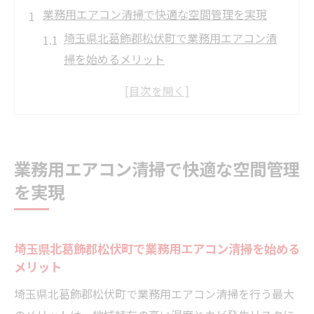
業務用エアコン清掃で快適な空間管理を実現
埼玉県北葛飾郡松伏町で業務用エアコン清
掃を始めるメリット
業務用エアコン清掃の効果を引き出すコツ
とは
快適な空間作りに欠かせない業務用エアコ
ンの役割
業務用エアコン清掃で快適な空間管理
業務用エアコン清掃頻度目安と実践ポイン
を実現
ト一覧
日常メンテナンスで業務用エアコンの清潔
を保つ方法
埼玉県北葛飾郡松伏町で業務用エアコン清掃を始める
清掃依頼なら業務用エアコンの料金相場を把握
メリット
業務用エアコン清掃の料金相場比較表
埼玉県北葛飾郡松伏町で業務用エアコン清掃を行う最大
依頼前に知りたい業務用エアコン料金のポ