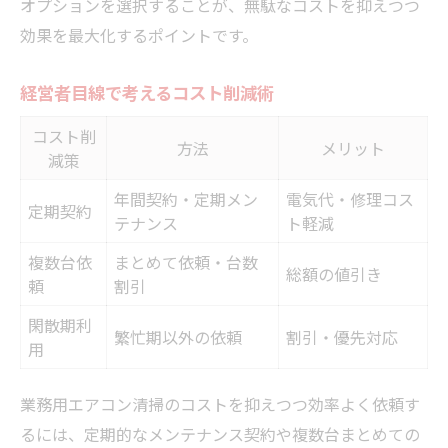
オプションを選択することが、無駄なコストを抑えつつ
効果を最大化するポイントです。
経営者目線で考えるコスト削減術
コスト削
方法
メリット
減策
年間契約・定期メン
電気代・修理コス
定期契約
テナンス
ト軽減
複数台依
まとめて依頼・台数
総額の値引き
頼
割引
閑散期利
繁忙期以外の依頼
割引・優先対応
用
業務用エアコン清掃のコストを抑えつつ効率よく依頼す
るには、定期的なメンテナンス契約や複数台まとめての