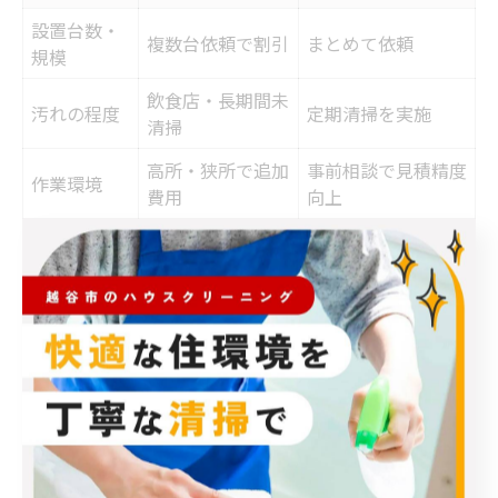
設置台数・
複数台依頼で割引
まとめて依頼
規模
飲食店・長期間未
汚れの程度
定期清掃を実施
清掃
高所・狭所で追加
事前相談で見積精度
作業環境
費用
向上
業務用エアコン清掃の料金は、機種や設置台数、汚れの
程度、作業環境などによって大きく変動します。特に、
長期間メンテナンスを行っていない場合や、油汚れが多
い飲食店では追加料金が発生しやすくなります。
料金変動を抑えるためには、定期的な清掃を心がけるこ
とや、複数台まとめて依頼することで割引が適用される
ケースを活用するのが有効です。事前に業者へ詳細を伝