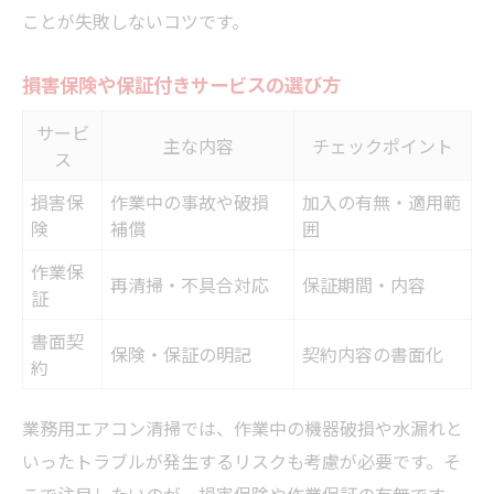
ことが失敗しないコツです。
損害保険や保証付きサービスの選び方
サービ
主な内容
チェックポイント
ス
損害保
作業中の事故や破損
加入の有無・適用範
険
補償
囲
作業保
再清掃・不具合対応
保証期間・内容
証
書面契
保険・保証の明記
契約内容の書面化
約
業務用エアコン清掃では、作業中の機器破損や水漏れと
いったトラブルが発生するリスクも考慮が必要です。そ
こで注目したいのが、損害保険や作業保証の有無です。