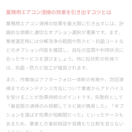
店舗経営者が押さえたい清掃依頼のポイント
業務用エアコン清掃の効果を引き出すコツとは
業務用エアコン清掃依頼時の比較チェック
表
業務用エアコン清掃の効果を最大限に引き出すには、計
依頼先選びで失敗しないための基準
画的な依頼と適切なオプション選択が重要です。まず、
損害保険や保証付きサービスの選び方
業者選定時には分解洗浄の範囲や防カビ・抗菌コートな
どのオプション内容を確認し、自社の空間や利用状況に
業務用エアコン清掃で重視すべきオプショ
合ったサービスを選びましょう。特に松伏町の気候で
ン
は、抗菌・防カビ加工が推奨されます。
経営者目線で考えるコスト削減術
また、作業後はアフターフォロー体制の有無や、次回清
業務用エアコン清掃で失敗しない賢い選び方
掃までのメンテナンス方法について業者からアドバイス
業務用エアコン清掃業者の比較表で賢く選
を受けることが効果持続のポイントです。失敗例として
ぶ
「最低限の清掃のみ依頼してカビ臭が再発した」「オプ
見積もり依頼から契約までの流れと注意点
ションを選ばず効果が短期間だった」といったケースも
埼玉県北葛飾郡松伏町で注目される選定基
あるため、業者との事前相談や見積もり比較を怠らない
準