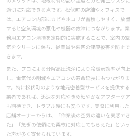
のメリットは、地域特有の高い湿度とカビ発生リスクに
イント
適切に対応できる点です。松伏町の店舗やオフィスで
埼玉県北葛飾郡松伏町で見られる料金帯の
は、エアコン内部にカビやホコリが蓄積しやすく、放置
特徴
すると空気環境の悪化や機器の故障につながります。業
務用エアコン清掃を定期的に実施することで、室内の空
業務用エアコンタイプ別の清掃費用目安
気をクリーンに保ち、従業員や来客の健康被害を防止で
料金が変動する要因とその対策
きます。
専門業者による業務用エアコン清掃の流れ
また、プロによる分解高圧洗浄により冷暖房効率が向上
業務用エアコン清掃の標準的な作業工程一
し、電気代の削減やエアコンの寿命延長にもつながりま
覧
す。特に松伏町のような地元密着型サービスを提供する
清掃前の現地確認とヒアリングの重要性
業者であれば、迅速な対応やきめ細やかなアフターケア
分解洗浄で業務用エアコン内部まで徹底的
も期待でき、トラブル時にも安心です。実際に利用した
に
店舗オーナーからは、「作業後の空気の違いを実感でき
オプション追加時の作業内容とその効果
た」「急ぎの依頼にも柔軟に対応してもらえた」といっ
作業後のチェックポイントと注意事項
た声が多く寄せられています。