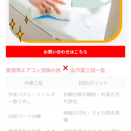
え、追加費用の有無や作業後のアフターケアまでしっか
り確認しましょう。
専門業者による業務用エアコン清掃の
流れ
お問い合わせはこちら
お問い合わせはこちら
業務用エアコン清掃の標準的な作業工程一覧
作業工程
目的/ポイント
外装パネル・フィルタ
初期分解の開始・外部の汚
ー取り外し
れ除去
微細な汚れ・カビの除去準
内部パーツ分解
備
専用洗剤で洗浄・すす
内部洗浄でカビ/ホコリ除去