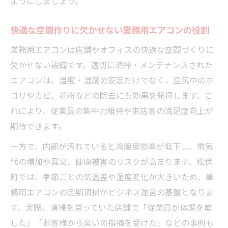
ようにしましょう。
防カビ・抗菌オプションの必要性と選び方
予約時期や繁忙期の賢いタイミング活用
快適な空間作りに欠かせない業務用エアコンの役割
依頼後のフォローも充実した清掃サービス活用
業務用エアコンは店舗やオフィスの快適な空間づくりに
術
欠かせない設備です。適切に清掃・メンテナンスされた
業務用エアコン清掃後のアフターケア比較
エアコンは、温度・湿度の安定だけでなく、空気中のホ
表
コリやカビ、花粉などの除去にも効果を発揮します。こ
再汚染防止に役立つメンテナンスポイント
れにより、従業員の集中力維持や来店客の満足度向上が
期待できます。
清掃後のトラブル対応とサポート内容
定期メンテナンス契約のメリットと注意点
一方で、内部が汚れていると冷暖房効率が低下し、電気
業務用エアコン長持ちのための管理方法
代の増加や異臭、健康被害のリスクが高まります。松伏
町では、季節ごとの気温差や湿度変化が大きいため、業
務用エアコンの定期清掃がビジネス運営の基盤となりま
す。実際、清掃を怠っていた店舗で「従業員が体調を崩
した」「お客様から臭いの指摘を受けた」などの事例も