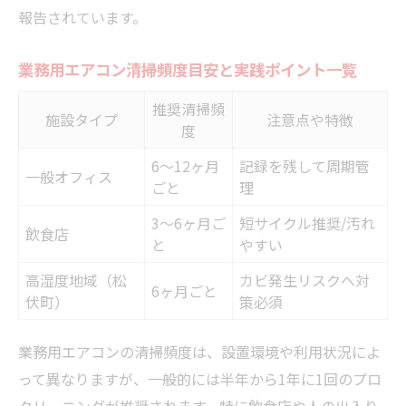
報告されています。
業務用エアコン清掃頻度目安と実践ポイント一覧
推奨清掃頻
施設タイプ
注意点や特徴
度
6〜12ヶ月
記録を残して周期管
一般オフィス
ごと
理
3〜6ヶ月ご
短サイクル推奨/汚れ
飲食店
と
やすい
高湿度地域（松
カビ発生リスクへ対
6ヶ月ごと
伏町）
策必須
業務用エアコンの清掃頻度は、設置環境や利用状況によ
って異なりますが、一般的には半年から1年に1回のプロ
クリーニングが推奨されます。特に飲食店や人の出入り