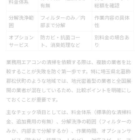
料金体系
有無
総額を確認
分解洗浄範
フィルターのみ／内
作業内容の具体
囲
部まで分解
性
オプション
防カビ・抗菌コー
別料金の場合あ
サービス
ト、消臭処理など
り
業務用エアコンの清掃を依頼する際は、複数の業者を比
較することが失敗を防ぐ第一歩です。特に埼玉県北葛飾
郡松伏町のような地域では、地元密着型の業者と全国展
開の業者が混在しているため、比較ポイントを明確にし
ておくことが重要です。
主なチェック項目としては、料金体系（標準的な清掃料
金、追加費用の有無）、分解洗浄の範囲（フィルターの
みか、内部まで分解するか）、作業時間、オプションサ
ービス（防カビ・抗菌コートなど）、対応スピード、ア