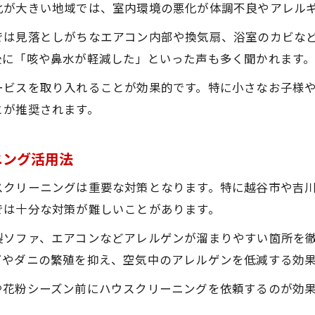
見積もり時に役立つハウスクリーニングの交渉術
化が大きい地域では、室内環境の悪化が体調不良やアレル
知って得する埼玉県クリーニング雑学集
では見落としがちなエアコン内部や換気扇、浴室のカビな
地域で人気のハウスクリーニング活用法
後に「咳や鼻水が軽減した」といった声も多く聞かれます
埼玉県で広がるハウスクリーニングの最新事情
ービスを取り入れることが効果的です。特に小さなお子様
お得なキャンペーンを活かしたハウスクリーニン
とが推奨されます。
口コミで分かるハウスクリーニングの満足度
埼玉県で選ばれるハウスクリーニングの特徴
ニング活用法
ハウスクリーニング利用の裏技と選び方
クリーニングは重要な対策となります。特に越谷市や吉川市
複数台同時依頼でハウスクリーニングをお得に
では十分な対策が難しいことがあります。
キャンペーン併用でハウスクリーニング費用節約
製ソファ、エアコンなどアレルゲンが溜まりやすい箇所を
信頼できるハウスクリーニング業者の見分け方
ビやダニの繁殖を抑え、空気中のアレルゲンを低減する効
口コミと実績で選ぶハウスクリーニングのコツ
や花粉シーズン前にハウスクリーニングを依頼するのが効
予約時に活用したいハウスクリーニングの裏技