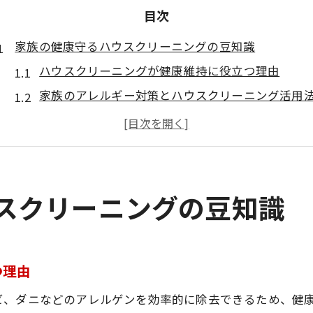
目次
家族の健康守るハウスクリーニングの豆知識
ハウスクリーニングが健康維持に役立つ理由
家族のアレルギー対策とハウスクリーニング活用
日常の汚れを防ぐハウスクリーニングのコツ
健康重視で選ぶハウスクリーニングの基準
プロによるハウスクリーニングの効果的な頻度
賢く依頼する時期と費用のポイント解説
スクリーニングの豆知識
ハウスクリーニングの依頼時期で費用が変わる理
閑散期にハウスクリーニングを頼むメリット
ハウスクリーニングの平均費用と予算の立て方
つ理由
費用対効果で考えるハウスクリーニングの選び方
ビ、ダニなどのアレルゲンを効率的に除去できるため、健