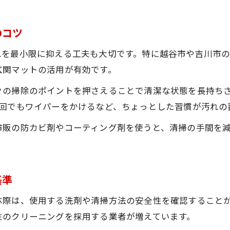
快適な生活へ導く依頼タイミングの極意
生活リズムに合わせたハウスクリーニング依頼術
のコツ
季節ごとのハウスクリーニング最適タイミング
れを最小限に抑える工夫も大切です。特に越谷市や吉川市
繁忙期前にハウスクリーニングを予約する利点
玄関マットの活用が有効です。
引越し前後のハウスクリーニング活用方法
々の掃除のポイントを押さえることで清潔な状態を長持ち
家族の予定に合わせたハウスクリーニングの検討
1回でもワイパーをかけるなど、ちょっとした習慣が汚れの
越谷市・吉川市で得する掃除活用術
市販の防カビ剤やコーティング剤を使うと、清掃の手間を
地元で選ぶハウスクリーニングの活用ポイント
お問い合わせはこちら
お問い合わせはこちら
。
越谷市・吉川市のハウスクリーニング最新動向
お得な情報を活かしたハウスクリーニング利用法
基準
地元口コミを活用したハウスクリーニング選び
ぶ際は、使用する洗剤や清掃方法の安全性を確認すること
地域密着型ハウスクリーニングのメリット
性のクリーニングを採用する業者が増えています。