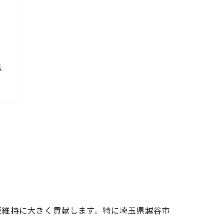
法
由
康維持に大きく貢献します。特に埼玉県越谷市