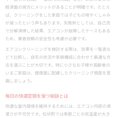
アレルギー原因物質とエアコンクリーニン
経済面の両方にメリットがあることが明確です。たとえ
グの関係
ば、クリーニングをした家庭では子どもの咳やくしゃみ
洗浄方法別アレルギー対策効果比較
が減ったという声もあります。失敗例としては、自己流
アレルギー体質家庭におすすめの洗浄頻度
で分解清掃した結果、エアコンが故障したケースもある
天然成分洗剤と一般洗剤の違いを解説
ため、業者依頼の安全性も考慮が必要です。
花粉・ダニ対策のエアコンクリーニング活
エアコンクリーニングを検討する際は、効果を一覧表な
用法
どで比較し、自宅の状況や家族構成に合わせて最適な方
信頼できる業者選びで安心な毎日を実現
法を選ぶことが大切です。特に小さなお子様や高齢者の
業者選びで重視すべきポイント一覧表
いるご家庭は、健康面に配慮したクリーニング頻度を意
識しましょう。
口コミや評判をどう活用する？
エコ洗浄対応業者の特徴を知る
毎日の快適空間を保つ秘訣とは
業者サービス内容の比較と選び方
快適な室内環境を維持するためには、エアコン内部の清
見積もり時に確認するべき注意点
潔さが不可欠です。松伏町では季節ごとの気温差が大き
効率的なメンテナンス時期の見極め方を解説