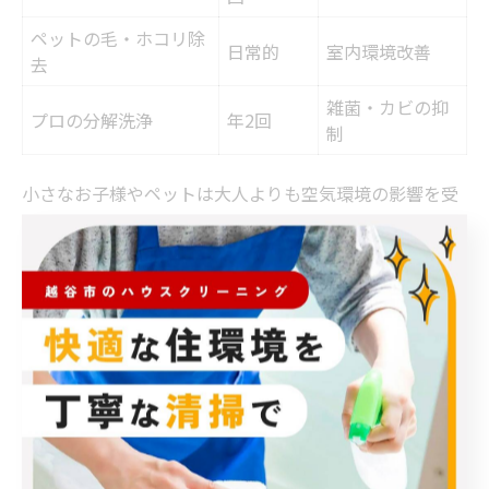
ペットの毛・ホコリ除
日常的
室内環境改善
去
雑菌・カビの抑
プロの分解洗浄
年2回
制
小さなお子様やペットは大人よりも空気環境の影響を受
けやすいため、エアコンクリーニングの必要性がさらに
高まります。特に床に近い位置で生活するペットや、免
疫力が未発達な乳幼児は、カビやホコリによる健康被害
のリスクが大きくなります。
家庭でできる対策としては、エアコンのフィルターを2
週間に1度は掃除すること、ペットの毛やホコリを日常的
に取り除くことが挙げられます。また、プロによる分解
洗浄を年2回行うことで、アレルゲンや雑菌の繁殖を抑制