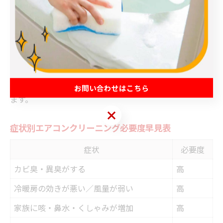
できます。
クリーニング時はお子様やペットが作業場所に近づかな
いよう注意し、洗浄後は十分な換気を行いましょう。利
用者からは「クリーニング後は子どもの咳が減った」
「ペットのニオイが気にならなくなった」といった声も
多く、家族全員が快適に過ごせる環境づくりにつながり
お問い合わせはこちら
ます。
お問い合わせはこちら
症状別エアコンクリーニング必要度早見表
症状
必要度
カビ臭・異臭がする
高
冷暖房の効きが悪い／風量が弱い
高
家族に咳・鼻水・くしゃみが増加
高