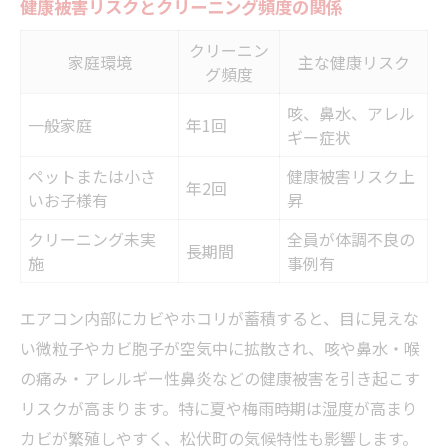
健康被害リスクとクリーニング頻度の関係
クリーニン
家庭環境
主な健康リスク
グ頻度
咳、鼻水、アレル
一般家庭
年1回
ギー症状
ペットまたは小さ
健康被害リスク上
年2回
いお子様有
昇
クリーニング未実
全員が体調不良の
長期間
施
事例有
エアコン内部にカビやホコリが蓄積すると、目に見えな
い微粒子やカビ胞子が空気中に拡散され、咳や鼻水・喉
の痛み・アレルギー性鼻炎などの健康被害を引き起こす
リスクが高まります。特に夏や梅雨時期は湿度が高まり
カビが繁殖しやすく、松伏町の気候特性も影響します。