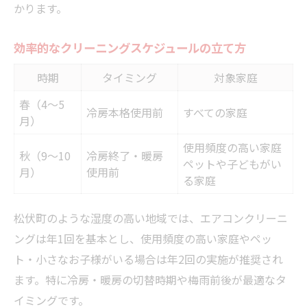
かります。
効率的なクリーニングスケジュールの立て方
時期
タイミング
対象家庭
春（4～5
冷房本格使用前
すべての家庭
月）
使用頻度の高い家庭
秋（9～10
冷房終了・暖房
ペットや子どもがい
月）
使用前
る家庭
松伏町のような湿度の高い地域では、エアコンクリーニ
ングは年1回を基本とし、使用頻度の高い家庭やペッ
ト・小さなお子様がいる場合は年2回の実施が推奨され
ます。特に冷房・暖房の切替時期や梅雨前後が最適なタ
イミングです。