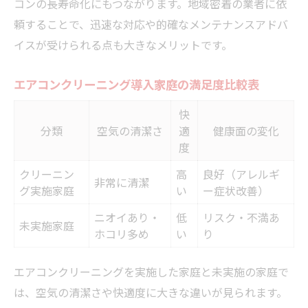
コンの長寿命化にもつながります。地域密着の業者に依
頼することで、迅速な対応や的確なメンテナンスアドバ
イスが受けられる点も大きなメリットです。
エアコンクリーニング導入家庭の満足度比較表
快
分類
空気の清潔さ
適
健康面の変化
度
クリーニン
高
良好（アレルギ
非常に清潔
グ実施家庭
い
ー症状改善）
ニオイあり・
低
リスク・不満あ
未実施家庭
ホコリ多め
い
り
エアコンクリーニングを実施した家庭と未実施の家庭で
は、空気の清潔さや快適度に大きな違いが見られます。