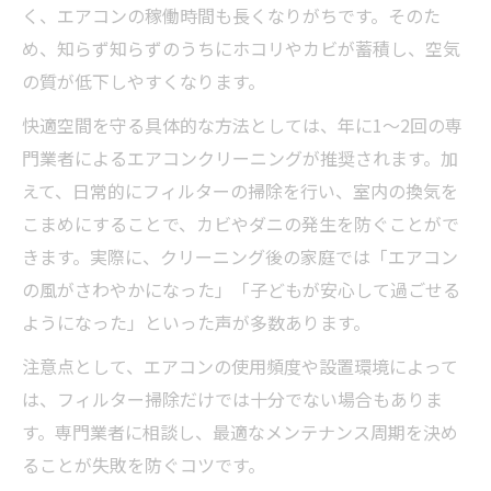
く、エアコンの稼働時間も長くなりがちです。そのた
エアコンクリーニング推奨時期早見表
め、知らず知らずのうちにホコリやカビが蓄積し、空気
症状から判断するメンテナンスサイン
の質が低下しやすくなります。
季節ごとの掃除タイミングを押さえる
快適空間を守る具体的な方法としては、年に1～2回の専
家庭環境別に最適なクリーニング間隔とは
門業者によるエアコンクリーニングが推奨されます。加
初めてのエアコンクリーニングで注意する
えて、日常的にフィルターの掃除を行い、室内の換気を
こと
こまめにすることで、カビやダニの発生を防ぐことがで
きます。実際に、クリーニング後の家庭では「エアコン
の風がさわやかになった」「子どもが安心して過ごせる
ようになった」といった声が多数あります。
注意点として、エアコンの使用頻度や設置環境によって
は、フィルター掃除だけでは十分でない場合もありま
す。専門業者に相談し、最適なメンテナンス周期を決め
ることが失敗を防ぐコツです。