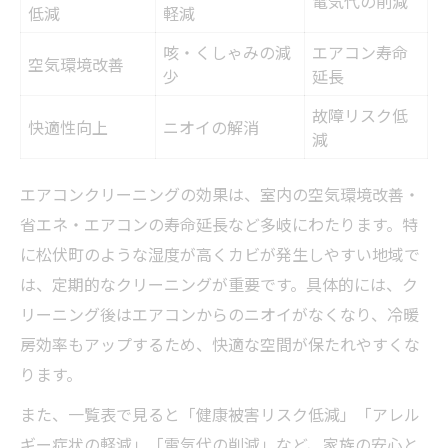
電気代の削減
症状別エアコンクリーニング必要度早見表
低減
軽減
エアコンクリーニングで咳や鼻水を防ぐ方
咳・くしゃみの減
エアコン寿命
空気環境改善
法
少
延長
松伏町で注目されるエアコンクリーニング活用
故障リスク低
快適性向上
ニオイの解消
術
減
松伏町特有の気候とエアコンクリーニング
エアコンクリーニングの効果は、室内の空気環境改善・
活用ポイント
省エネ・エアコンの寿命延長など多岐にわたります。特
エアコンクリーニング導入家庭の満足度比
に松伏町のような湿度が高くカビが発生しやすい地域で
較表
は、定期的なクリーニングが重要です。具体的には、ク
効率的なクリーニングスケジュールの立て
リーニング後はエアコンからのニオイがなくなり、冷暖
方
房効率もアップするため、快適な空間が保たれやすくな
エコ洗浄や天然洗剤の選び方を解説
ります。
松伏町で選ばれる理由とその背景
また、一覧表で見ると「健康被害リスク低減」「アレル
アレルギー対策に必要なエアコン洗浄とは
ギー症状の軽減」「電気代の削減」など、家族の安心と