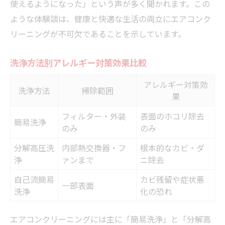
使えるようになった」という声が多く聞かれます。この
ような体験談は、健康と快適な生活の両立にエアコンク
リーニングが不可欠であることを示しています。
洗浄方法別アレルギー対策効果比較
アレルギー対策効
洗浄方法
掃除範囲
果
フィルター・外装
表面のホコリ除去
簡易洗浄
のみ
のみ
分解高圧洗
内部熱交換器・フ
根本的なカビ・ダ
浄
ァンまで
ニ除去
自己流簡易
カビ残留や症状悪
一部表面
洗浄
化の恐れ
エアコンクリーニングには主に「簡易洗浄」と「分解高