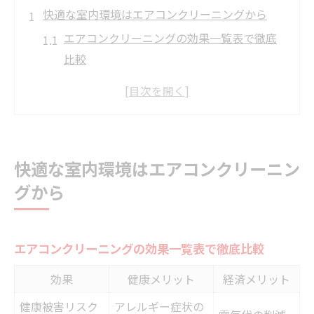
快適な室内環境はエアコンクリーニングから
エアコンクリーニングの効果一覧表で徹底
比較
毎日の快適空間を保つ秘訣とは
ホコリやカビ対策で家族の安心を守る
エアコンクリーニングがもたらす節電メリ
ット
快適な室内環境はエアコンクリーニン
松伏町の気候で必要性が高まる理由
グから
家族の健康を守るための秘訣がここに
アレルギー対策に有効なエアコンクリーニ
ング
エアコンクリーニングの効果一覧表で徹底比較
健康被害リスクとクリーニング頻度の関係
効果
健康メリット
経済メリット
小さなお子様やペットがいる家庭の注意点
健康被害リスク
アレルギー症状の