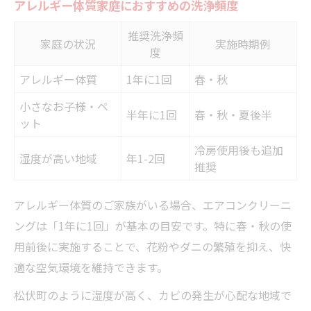
アレルギー体質家庭におすすめの洗浄頻度
推奨洗浄頻
家庭の状況
実施時期例
度
アレルギー体質
1年に1回
春・秋
小さなお子様・ペ
半年に1回
春・秋・夏後半
ット
冷房使用後も追加
湿度が高い地域
年1-2回
推奨
アレルギー体質のご家族がいる場合、エアコンクリーニ
ングは「1年に1回」が基本の目安です。特に春・秋の使
用前後に実施することで、花粉やダニの繁殖を抑え、快
適な空気環境を維持できます。
松伏町のように湿度が高く、カビの発生が心配な地域で