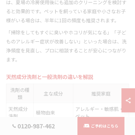
は、夏場の冷房使用後にも追加のクリーニングを検討す
ると効果的です。ペットを飼っている家庭や小さなお子
様がいる場合は、半年に1回の頻度も推奨されます。
「掃除をしてもすぐに臭いやホコリが気になる」「子ど
ものアレルギー症状が改善しない」といった場合は、洗
浄頻度を見直し、プロに相談することが安心につながり
ます。
天然成分洗剤と一般洗剤の違いを解説
洗剤の種
主な成分
推奨家庭
類
天然成分
アレルギー・敏感肌・
植物由来
洗剤
ペット
0120-987-462
ご予約はこちら
化学成分・強力
頑固な汚れ・カビ対策
一般洗剤
洗浄
重視