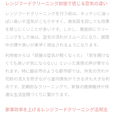
レンジフードクリーニング前後で感じる空気の違い
グ技術
安全性も重視したレンジフードクリーニン
レンジフードクリーニングを行う前は、キッチンに油っ
グ選定ポイント
ぽい臭いや湿気がこもりやすく、換気扇を回しても効果
を感じにくいことが多いです。しかし、徹底的にクリー
レンジフードクリーニングと自然派洗剤の
ニングをした後は、空気の流れがスムーズになり、調理
活用術
中の煙や臭いが素早く排出されるようになります。
レンジフード清掃後に実感する生活の質向上ポ
イント
利用者からは「部屋の空気が軽くなった」「窓を開けな
くても臭いが気にならない」といった実感の声が寄せら
レンジフードクリーニングでキッチン快適
れます。特に越谷市のような都市部では、外気の汚れや
度が向上
花粉の流入を防ぎながら室内換気ができる点も大きな利
清掃後のレンジフードで家事効率が高まる
点です。定期的なクリーニングで、家族の健康維持や快
理由
適な生活空間づくりに繋がります。
家族みんなが喜ぶレンジフードクリーニン
グの効果
家事効率を上げるレンジフードクリーニング活用法
レンジフードクリーニング後の空気の変化