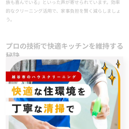
族も喜んでいる」といった声が寄せられています。効率
的なクリーニング活用で、家事負担を賢く減らしましょ
う。
プロの技術で快適キッチンを維持する
秘訣
レンジフードクリーニングはプロ依頼が安心な理由
レンジフードクリーニングを検討する際、多くの方が
「自分でできるのでは？」と考えがちですが、実はプロ
に依頼することで得られる安心感は大きなものです。家
庭用の洗剤や道具では落としきれない頑固な油汚れや、
手の届かない内部のファン部分まで徹底的に分解・洗浄