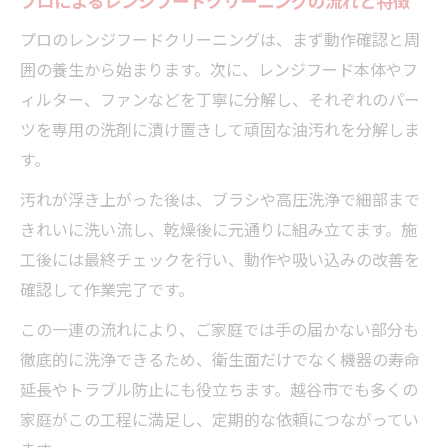
プロによるレンジフードクリーニングの流れと特徴
プロのレンジフードクリーニングは、まず動作確認と周
囲の養生から始まります。次に、レンジフード本体やフ
ィルター、ファンなどを丁寧に分解し、それぞれのパー
ツを専用の洗剤に漬け置きして頑固な油汚れを分解しま
す。
汚れが浮き上がった後は、ブラシや高圧洗浄で細部まで
きれいに洗い流し、乾燥後に元通りに組み立てます。施
工後には最終チェックを行い、動作や吸い込みの改善を
確認して作業完了です。
この一連の流れにより、ご家庭では手の届かない部分も
徹底的に洗浄できるため、衛生面だけでなく機器の寿命
延長やトラブル防止にも役立ちます。越谷市でも多くの
家庭がこの工程に満足し、定期的な依頼につながってい