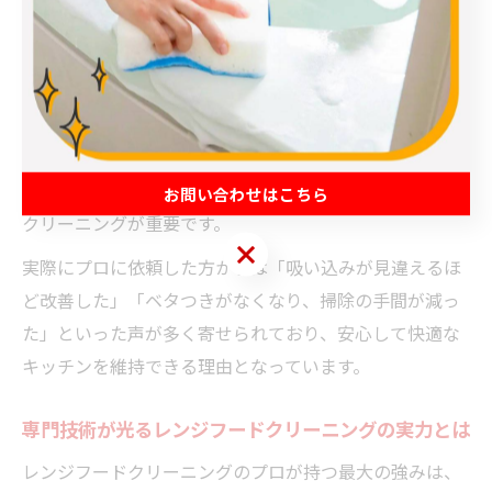
できるのは専門業者ならではの強みです。
また、プロによる作業は機器の構造や素材に応じて適切
な洗浄方法を選択するため、レンジフード本体や部品を
傷めるリスクが低く、長持ちさせることにもつながりま
す。特に埼玉県越谷市のような住宅密集エリアでは、排
気効率の低下が室内の空気環境に直結するため、確実な
お問い合わせはこちら
クリーニングが重要です。
お問い合わせはこちら
実際にプロに依頼した方からは「吸い込みが見違えるほ
ど改善した」「ベタつきがなくなり、掃除の手間が減っ
た」といった声が多く寄せられており、安心して快適な
キッチンを維持できる理由となっています。
専門技術が光るレンジフードクリーニングの実力とは
レンジフードクリーニングのプロが持つ最大の強みは、