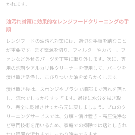
かれます。
レンジフードクリーニングはプロ依頼が安
心な理由
油汚れ対策に効果的なレンジフードクリーニングの手
専門技術が光るレンジフードクリーニング
順
の実力とは
レンジフードの油汚れ対策には、適切な手順を踏むこと
プロによるレンジフードクリーニングの流
が重要です。まず電源を切り、フィルターやカバー、フ
れと特徴
ァンなど外せるパーツを丁寧に取り外します。次に、専
レンジフードクリーニングで得られる快適
用の洗剤やアルカリ性クリーナーを使用して、パーツを
な毎日
漬け置き洗浄し、こびりついた油を柔らかくします。
プロに任せるレンジフードクリーニングの
漬け置き後は、スポンジやブラシで細部まで汚れを落と
信頼性
し、流水でしっかりすすぎます。最後に水分を拭き取
徹底分解洗浄で得られる意外なメリットとは
り、完全に乾燥させてから元に戻しましょう。プロのク
レンジフードクリーニングの分解洗浄がも
リーニングサービスでは、分解・漬け置き・高圧洗浄な
たらす効果
ど専門技術を用いるため、家庭での掃除では落としきれ
内部ファンまで徹底的に洗浄するレンジフ
ない頑固な汚れまでしっかり除去できます。