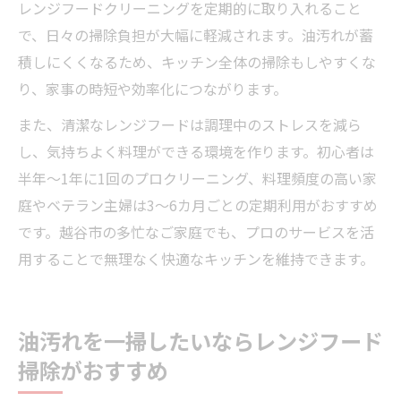
レンジフードクリーニングを定期的に取り入れること
と実感談
で、日々の掃除負担が大幅に軽減されます。油汚れが蓄
リピートしたくなるレンジフードクリーニ
積しにくくなるため、キッチン全体の掃除もしやすくな
ングの満足感
り、家事の時短や効率化につながります。
また、清潔なレンジフードは調理中のストレスを減ら
し、気持ちよく料理ができる環境を作ります。初心者は
半年～1年に1回のプロクリーニング、料理頻度の高い家
庭やベテラン主婦は3～6カ月ごとの定期利用がおすすめ
です。越谷市の多忙なご家庭でも、プロのサービスを活
用することで無理なく快適なキッチンを維持できます。
油汚れを一掃したいならレンジフード
掃除がおすすめ