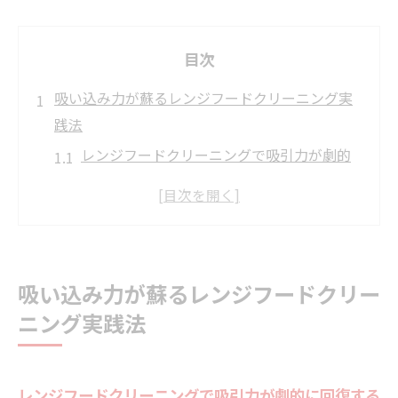
目次
吸い込み力が蘇るレンジフードクリーニング実
践法
レンジフードクリーニングで吸引力が劇的
に回復する理由
油汚れ対策に効果的なレンジフードクリー
ニングの手順
頑固な汚れを落とすレンジフードクリーニ
吸い込み力が蘇るレンジフードクリー
ングのコツ
ニング実践法
レンジフードクリーニング前後で感じる空
気の違い
家事効率を上げるレンジフードクリーニン
レンジフードクリーニングで吸引力が劇的に回復する