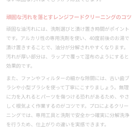
ードクリーニング
レンジフードクリーニングで寿命を延ばす
頑固な汚れを落とすレンジフードクリーニングのコツ
ポイント
頑固な油汚れには、洗剤選びと漬け置き時間がポイント
分解洗浄で空気環境が変わるレンジフード
です。アルカリ性の専用洗剤を使い、40度前後のお湯で
クリーニングの力
漬け置きすることで、油分が分解されやすくなります。
レンジフードクリーニング後の快適さと安
汚れが厚い部分は、ラップで覆って湿布のようにすると
心感
効果的です。
環境にやさしいレンジフードクリーニングの選
また、ファンやフィルターの細かな隙間には、古い歯ブ
び方
ラシや小型ブラシを使って丁寧にこすりましょう。無理
人と環境に配慮したレンジフードクリーニ
に力を入れるとパーツを傷つける恐れがあるため、やさ
ングの方法
しく根気よく作業するのがコツです。プロによるクリー
エコなレンジフードクリーニングで安心キ
ニングでは、専用工具と洗剤で安全かつ確実に分解洗浄
ッチン実現
を行うため、仕上がりの違いを実感できます。
環境負荷を減らすレンジフードクリーニン