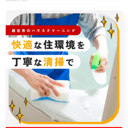
業務用エアコン清掃を埼玉県越谷市で賢
く依頼する料金と業者比較ガイド
2026/07/22
1
2
3
4
5
...
10
カテゴリー
Categories
全てのカテゴリー
エアコンお掃除機能付きクリーニング
エアコンクリーニング