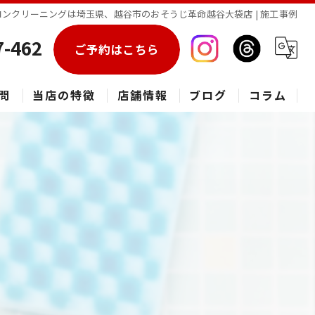
コンクリーニングは埼玉県、越谷市のおそうじ革命越谷大袋店 | 施工事例
7-462
ご予約はこちら
問
当店の特徴
店舗情報
ブログ
コラム
エアコン
春日部市のハウスクリーニング
草加市のハウスクリーニング
松伏町のハウスクリーニング
吉川市のハウスクリーニング