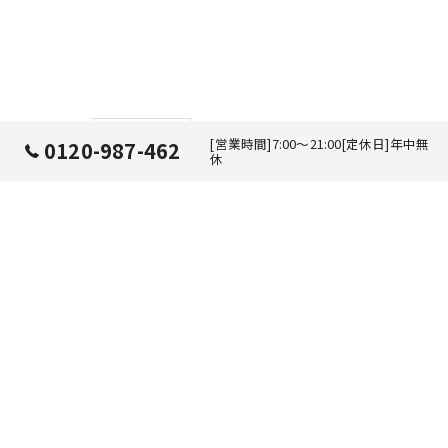
< 前の記事
[営業時間]7:00～21:00[定休日]年中無
0120-987-462
休
ホーム
当店の特徴
選ばれる理由
エアコン
料金メニュー
春日部市のハウスクリー