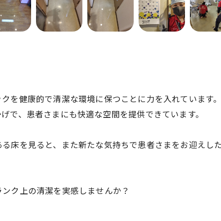
。
ックを健康的で清潔な環境に保つことに力を入れています
かげで、患者さまにも快適な空間を提供できています。
ある床を見ると、また新たな気持ちで患者さまをお迎えし
ランク上の清潔を実感しませんか？
お問い合わせはこちら
お問い合わせはこちら