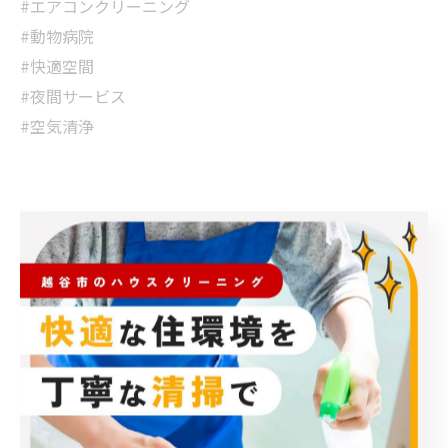
#エアコンクリーニング
#動物病院
#快適空間
#夜間サービス
#空気清浄
< 前のページ
一覧に戻る
次のページ >
カテゴリー
Categories
全てのカテゴリー