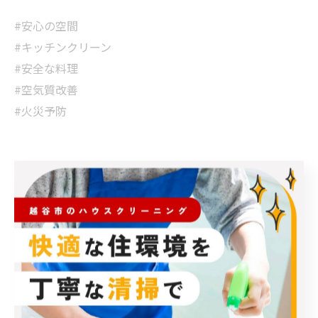
#安心の空間
#キッチンクリーン
#安全な料理
#空気質改善
#火災予防
< 前のページ
一覧に戻る
次のページ >
カテゴリー
Categories