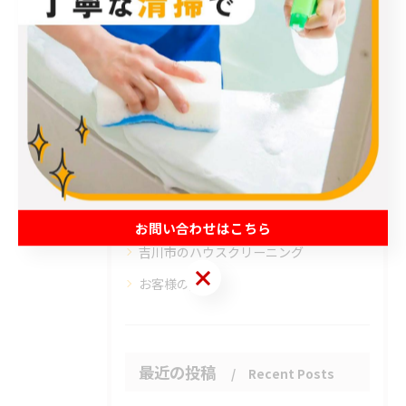
カテゴリー
Categories
全てのカテゴリー
エアコン
春日部市のハウスクリーニング
草加市のハウスクリーニング
松伏町のハウスクリーニング
お問い合わせはこちら
吉川市のハウスクリーニング
お問い合わせはこちら
お客様の声
最近の投稿
Recent Posts