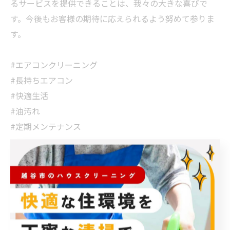
るサービスを提供できることは、我々の大きな喜びで
す。今後もお客様の期待に応えられるよう努めて参りま
す。
#エアコンクリーニング
#長持ちエアコン
#快適生活
#油汚れ
#定期メンテナンス
< 前のページ
一覧に戻る
次のページ >