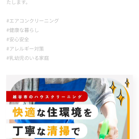
たします。
#エアコンクリーニング
#健康な暮らし
#安心安全
#アレルギー対策
#乳幼児のいる家庭
< 前のページ
一覧に戻る
次のページ >
カテゴリー
Categories