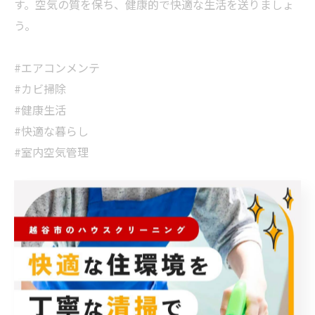
す。空気の質を保ち、健康的で快適な生活を送りましょ
う。
#エアコンメンテ
#カビ掃除
#健康生活
#快適な暮らし
#室内空気管理
< 前のページ
一覧に戻る
次のページ >