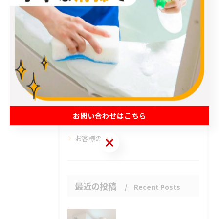
カテゴリー
Categories
全てのカテゴリー
エアコン
春日部市のハウスクリーニング
草加市のハウスクリーニング
松伏町のハウスクリーニング
お問い合わせはこちら
吉川市のハウスクリーニング
お客様の声
お問い合わせはこちら
最近の投稿
Recent Posts