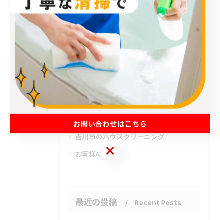
カテゴリー
Categories
全てのカテゴリー
エアコン
春日部市のハウスクリーニング
草加市のハウスクリーニング
松伏町のハウスクリーニング
お問い合わせはこちら
吉川市のハウスクリーニング
お問い合わせはこちら
お客様の声
最近の投稿
Recent Posts