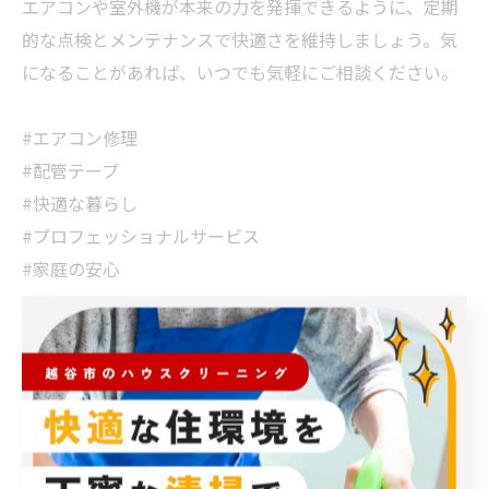
エアコンや室外機が本来の力を発揮できるように、定期
的な点検とメンテナンスで快適さを維持しましょう。気
になることがあれば、いつでも気軽にご相談ください。
#エアコン修理
#配管テープ
#快適な暮らし
#プロフェッショナルサービス
#家庭の安心
< 前のページ
一覧に戻る
次のページ >