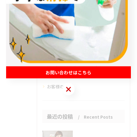
カテゴリー
Categories
全てのカテゴリー
エアコン
春日部市のハウスクリーニング
草加市のハウスクリーニング
松伏町のハウスクリーニング
お問い合わせはこちら
吉川市のハウスクリーニング
お客様の声
お問い合わせはこちら
最近の投稿
Recent Posts