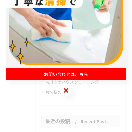
カテゴリー
Categories
全てのカテゴリー
エアコン
春日部市のハウスクリーニング
草加市のハウスクリーニング
松伏町のハウスクリーニング
お問い合わせはこちら
吉川市のハウスクリーニング
お問い合わせはこちら
お客様の声
最近の投稿
Recent Posts