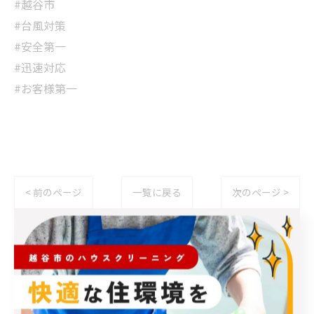
#越谷市
#台風対策
#安全第一
#迅速対応
#お客様第一
< 前のページ
一覧に戻る
次のページ >
関連タグ
#越谷市