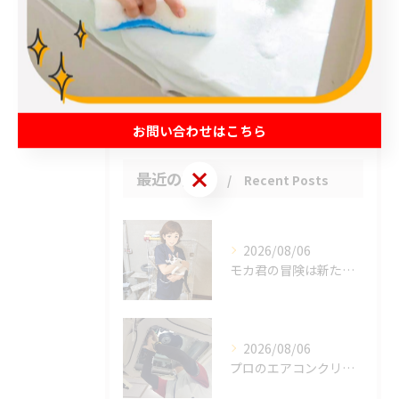
松伏町のハウスクリーニング
吉川市のハウスクリーニング
お客様の声
お問い合わせはこちら
お問い合わせはこちら
最近の投稿
Recent Posts
2026/08/06
モカ君の冒険は新たな幕を開けました。
2026/08/06
プロのエアコンクリーニングは、店舗やオフィスにおいて多くのメ...