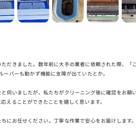
いただきました。数年前に大手の業者に依頼された際、「
はルーバーも動かず機能に支障が出ていたとか。
たと伺いましたが、私たちがクリーニング後に確認をお願
に応えることができたことを嬉しく思います。
たちにお任せください。丁寧な作業で安心をお届けします
お問い合わせはこちら
お問い合わせはこちら