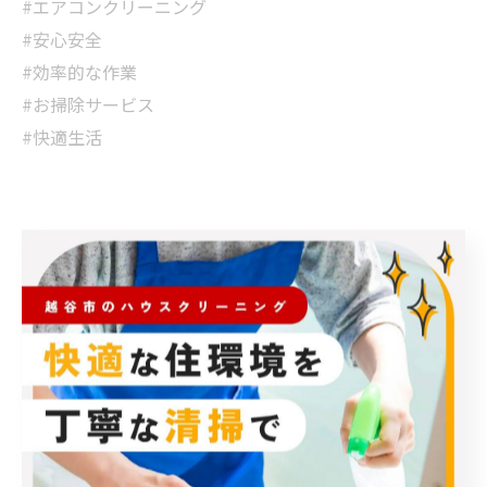
#エアコンクリーニング
#安心安全
#効率的な作業
#お掃除サービス
#快適生活
< 前のページ
一覧に戻る
次のページ >
カテゴリー
Categories
全てのカテゴリー