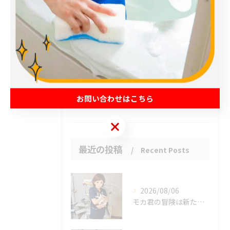
エアコン
春日部市のハウスクリーニング
草加市のハウスクリーニング
松伏町のハウスクリーニング
吉川市のハウスクリーニング
お問い合わせはこちら
お客様の声
お問い合わせはこちら
最近の投稿
Recent Posts
2026/08/06
モカ君の冒険は新たな幕を開けました。