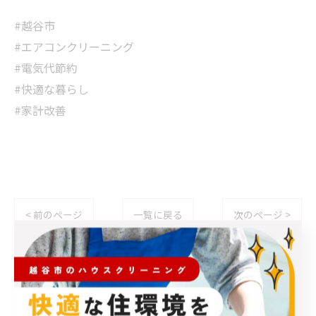
#越谷市
#エアコンクリーニング
#電気代節約
#快適な暮らし
#家計改善
< 前のページ
一覧に戻る
次のページ >
関連タグ