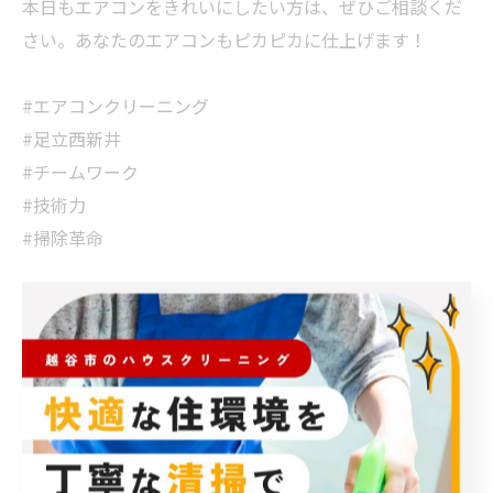
本日もエアコンをきれいにしたい方は、ぜひご相談くだ
さい。あなたのエアコンもピカピカに仕上げます！
#エアコンクリーニング
#足立西新井
#チームワーク
#技術力
#掃除革命
< 前のページ
一覧に戻る
次のページ >