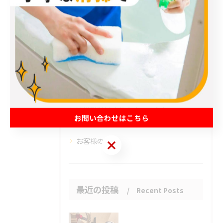
カテゴリー
Categories
全てのカテゴリー
エアコン
春日部市のハウスクリーニング
草加市のハウスクリーニング
松伏町のハウスクリーニング
お問い合わせはこちら
吉川市のハウスクリーニング
お客様の声
お問い合わせはこちら
最近の投稿
Recent Posts