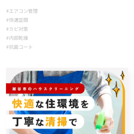
#エアコン管理
#快適空間
#カビ対策
#内部乾燥
#抗菌コート
< 前のページ
一覧に戻る
次のページ >
カテゴリー
Categories