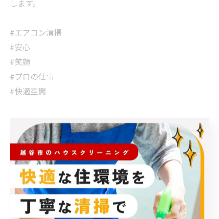
します。
#エアコン清掃
#安心
#笑顔
#プロの仕事
#快適空間
< 前のページ
一覧に戻る
次のページ >
カテゴリー
Categories