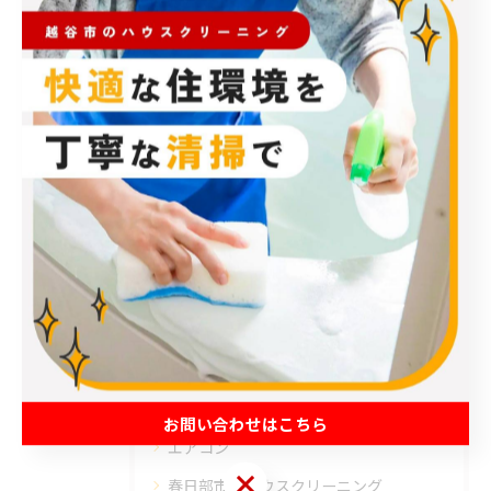
#空調管理
#電気代
#空気がきれい
< 前のページ
一覧に戻る
次のページ >
カテゴリー
Categories
全てのカテゴリー
お問い合わせはこちら
エアコン
お問い合わせはこちら
春日部市のハウスクリーニング