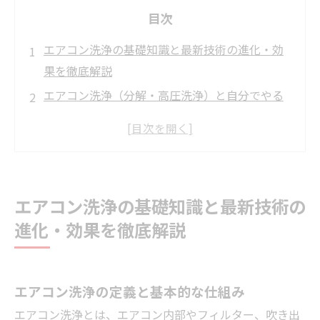
目次
エアコン洗浄の基礎知識と最新技術の進化・効
果を徹底解説
エアコン洗浄（分解・高圧洗浄）と自分でやる
方法の完全比較
エアコン洗浄の料金相場・複数業者比較と隠れ
コストの解説
おすすめエアコン洗浄オプション（防カビ・室
エアコン洗浄の基礎知識と最新技術の
外機・エコ洗浄）と効果比較
進化・効果を徹底解説
エアコン洗浄業者依頼の流れ・失敗回避と最適
タイミング
エアコン洗浄メンテナンス・フィルター掃除と
エアコン洗浄の定義と基本的な仕組み
新技術活用法
エアコン洗浄とは、エアコン内部やフィルター、吹き出