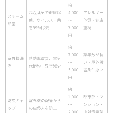
約
高温蒸気で徹底除
4,000
アレルギー
スチーム
菌、ウイルス・菌
～
体質・健康
除菌
を99%除去
7,000
重視
円
約
3,000
築年数が長
室外機洗
熱効率改善、電気
～
い・屋外設
浄
代節約・異音減少
5,000
置条件悪い
円
約
1,000
都市部・マ
防虫キャ
室外機の配管から
～
ンション・
ップ
の虫侵入を防止
2,000
虫対策希望