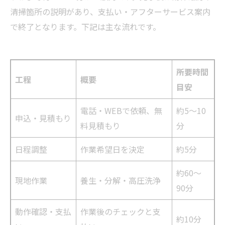
清掃箇所の説明があり、支払い・アフターサービス案内
で終了となります。下記は主な流れです。
所要時間
工程
概要
目安
電話・WEBで依頼、無
約5～10
申込・見積もり
料見積もり
分
日程調整
作業希望日を決定
約5分
約60～
現地作業
養生・分解・高圧洗浄
90分
動作確認・支払
作業後のチェックと支
約10分