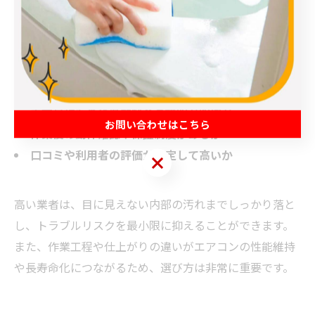
有資格者や専門研修を受けたスタッフが対応している
か
分解洗浄や最新機種への対応実績が豊富か
事前見積もりや追加料金の説明が明確か
お問い合わせはこちら
作業後の動作確認や保証制度があるか
口コミや利用者の評価が安定して高いか
お問い合わせはこちら
高い業者は、目に見えない内部の汚れまでしっかり落と
し、トラブルリスクを最小限に抑えることができます。
また、作業工程や仕上がりの違いがエアコンの性能維持
や長寿命化につながるため、選び方は非常に重要です。