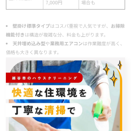
7,000円
場合も
壁掛け標準タイプ
はコスパ重視で人気ですが、
お掃除
機能付き
は構造が複雑な分、料金も上がります。
天井埋め込み型
や
業務用エアコン
は作業難度が高く、
価格も大きく異なります。
室外機クリーニング
は追加料金となる場合が多いです
が、効率や耐久性を重視する方にはおすすめです。
高い技術力を持つハウスクリーニング業者の選
び方と比較ポイント
エアコン洗浄業者を選ぶ際は、単に料金だけでなく技術
力やサービス内容も重要な判断基準です。高い技術力の
証明となるポイントは以下の通りです。