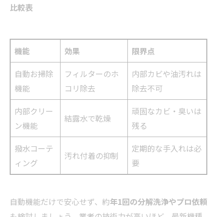
比較表
機能
効果
限界点
自動お掃除
フィルターのホ
内部カビや油汚れは
機能
コリ除去
除去不可
内部クリー
頑固なカビ・臭いは
結露水で乾燥
ン機能
残る
撥水コーテ
定期的な手入れは必
汚れ付着の抑制
ィング
要
自動機能だけで安心せず、約
年1回の分解洗浄やプロ依頼
も検討しましょう。業者の技術力が高いほど、最新機種