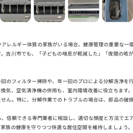
やアレルギー体質の家族がいる場合、健康管理の重要な一
す。吉川市でも、「子どもの喘息が軽減した」「夜間の咳
一回のフィルター掃除や、年一回のプロによる分解洗浄を
や換気、空気清浄機の併用も、室内環境改善に役立ちます
ません。特に、分解作業でのトラブルの場合は、部品の破
も、信頼できる専門業者に相談し、適切な頻度と方法でエ
お問い合わせはこちら
お問い合わせはこちら
ご家族の健康を守りつつ快適な居住空間を維持しましょう