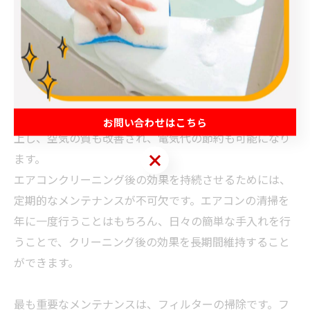
ンなど、非常に多くの部品から構成されています。これ
らの部品が汚れていると、エアコンの動作が不安定にな
り、最終的には故障の原因となることもありますが、定
期的な清掃によって、これらの部品が長持ちするように
なります。クリーニング後は、エアコンが本来持ってい
る機能を最大限に発揮することができ、冷暖房効果が向
お問い合わせはこちら
上し、空気の質も改善され、電気代の節約も可能になり
お問い合わせはこちら
ます。
エアコンクリーニング後の効果を持続させるためには、
定期的なメンテナンスが不可欠です。エアコンの清掃を
年に一度行うことはもちろん、日々の簡単な手入れを行
うことで、クリーニング後の効果を長期間維持すること
ができます。
最も重要なメンテナンスは、フィルターの掃除です。フ