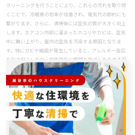
クリーニングを行うことにより、これらの汚れを取り除
くことで、冷暖房の効率が改善され、電気代の節約にも
繋がります。さらに、清掃後には空気の質が大きく向上
します。エアコン内部に溜まったホコリやカビは、空気
中に舞い上がり、室内の空気を汚染する原因となりま
す。特にカビや細菌が発生していると、アレルギー反応
を引き起こしたり、呼吸器系に問題を及ぼしたりする可
能性があります。しかし、クリーニングによってこれら
の原因物質が取り除かれるため、エアコンから吹き出す
空気がクリーンになり、健康にも良い影響を与えること
になります。
また、エアコンの外部から内部に至るまで清掃を行うこ
とによって、内部部品の劣化を防ぎ、エアコンの寿命を
延ばすことができます。エアコンは、フィルターやファ