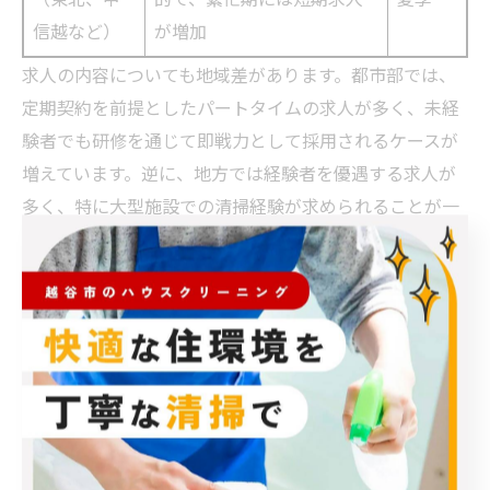
信越など）
が増加
求人の内容についても地域差があります。都市部では、
定期契約を前提としたパートタイムの求人が多く、未経
験者でも研修を通じて即戦力として採用されるケースが
増えています。逆に、地方では経験者を優遇する求人が
多く、特に大型施設での清掃経験が求められることが一
般的です。
雇用形態に関しても柔軟性が高い点がエアコンクリーニ
ング求人の特徴です。フルタイムでの勤務を希望する人
から、家事や育児と両立させたいパートタイム勤務者ま
で、幅広いニーズに応える募集が存在します。また、シ
フト制が導入されている職場も多く、学生や主婦、シニ
ア世代にとっても働きやすい環境が整っています。
企業が求人を出す際には、未経験者向けの研修制度をア