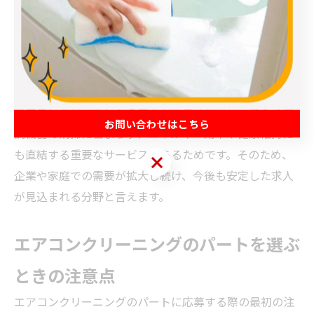
ピールポイントにしていることも多く、特に地域によっ
ては人材不足を背景に採用条件を緩和するケースも見受
けられます。そのため、応募者にとっては自分のスキル
レベルに応じた求人が見つかりやすい市場となっていま
す。
エアコンクリーニングの需要が高まる理由は、単なる空
お問い合わせはこちら
調機器の清掃に留まらず、エネルギー効率や健康維持に
も直結する重要なサービスであるためです。そのため、
お問い合わせはこちら
企業や家庭での需要が拡大し続け、今後も安定した求人
が見込まれる分野と言えます。
エアコンクリーニングのパートを選ぶ
ときの注意点
エアコンクリーニングのパートに応募する際の最初の注