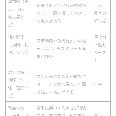
都市部（東
企業や個人宅からの依頼が
年末、
京、大阪、
多く、年間を通じて安定し
夏季の
名古屋な
て求人がある
繁忙期
ど）
地方都市
春の引
医療機関や観光施設での需
（福岡、札
っ越し
要が高く、短期のパート募
幌、仙台な
シーズ
集が多い
ど）
ン
湿気の多い
カビ対策のため定期的なク
地域（沖
リーニングが必要で、年間
年中
縄、高知な
を通して需要がある
ど）
乾燥地域
夏季に集中する需要が特徴
（東北、甲
的で、繁忙期には短期求人
夏季