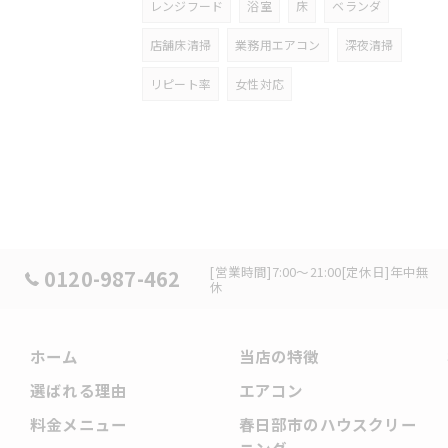
レンジフード
浴室
床
ベランダ
店舗床清掃
業務用エアコン
深夜清掃
リピート率
女性対応
[営業時間]7:00～21:00[定休日]年中無
0120-987-462
休
ホーム
当店の特徴
選ばれる理由
エアコン
料金メニュー
春日部市のハウスクリー