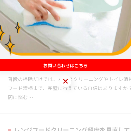
トイレ清掃、なかなか落ちない黒ずみや尿石にお困り
「排水口奥」など、見えにくい汚れへの対処は意外と
しをより…
ハウスクリーニングや豆知識で快適な越谷
お問い合わせはこちら
2026/07/19
普段の掃除だけでは、ハウスクリーニングやトイレ清
お問い合わせはこちら
フード清掃まで、完璧に行えている自信はありますか
間に悩む…
レンジフードクリーニング頻度を見直して