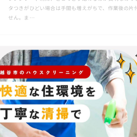
タつきがひどい場合は手間も増えがちで、作業後の片
せん。ま…
浴室清掃とカビ対策を徹底解説埼玉県春日
2026/07/22
浴室清掃やカビ対策に悩んだことはありませんか？特
多い地域では、浴室に黒カビが発生しやすく、市販洗剤
る場面も少…
トイレ清掃の裏技を活かした自宅の衛生管
2026/07/21